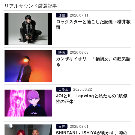
リアルサウンド厳選記事
2026.07.11
連載
ロックスターと過ごした記憶：櫻井敦
司
2026.08.08
映画
カンザキイオリ、『禍禍女』の狂気語
る
2025.06.22
コラム
JOIとK、Lapwingと私たちの“類似
性の正体”
2025.08.01
文芸
SHINTANI × ISHIYAが明かす、噂の