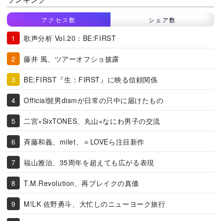
アクセス数
シェア数
歌声分析 Vol.20：BE:FIRST
藤井 風、ツアーオフショ披露
BE:FIRST『生：FIRST』に映る信頼関係
Official髭男dismが日常の只中に届けたもの
二宮×SixTONES、丸山×なにわ男子の交流
斉藤和義、milet、＝LOVEら注目新作
福山雅治、35周年を超えても広がる表現
T.M.Revolution、再ブレイクの真価
M!LK 佐野勇斗、大忙しのニューヨーク旅行