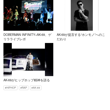
DOBERMAN INFINITY×AK-69、ゲ
AK-69が提言する“ホンモノ”へのこ
リラライブレポ
だわり
AK-69がヒップホップ精神を語る
HIPHOP
RAP
AK-69