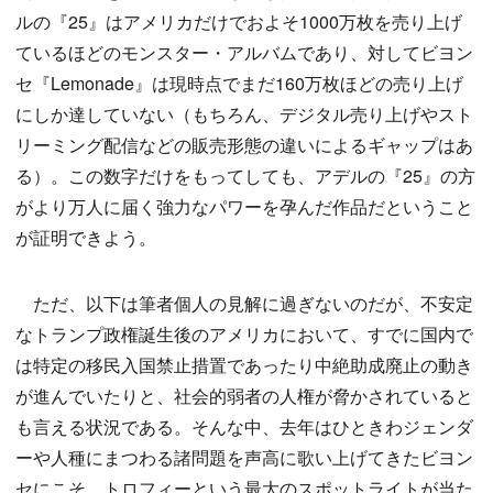
ルの『25』はアメリカだけでおよそ1000万枚を売り上げ
ているほどのモンスター・アルバムであり、対してビヨン
セ『Lemonade』は現時点でまだ160万枚ほどの売り上げ
にしか達していない（もちろん、デジタル売り上げやスト
リーミング配信などの販売形態の違いによるギャップはあ
る）。この数字だけをもってしても、アデルの『25』の方
がより万人に届く強力なパワーを孕んだ作品だということ
が証明できよう。
ただ、以下は筆者個人の見解に過ぎないのだが、不安定
なトランプ政権誕生後のアメリカにおいて、すでに国内で
は特定の移民入国禁止措置であったり中絶助成廃止の動き
が進んでいたりと、社会的弱者の人権が脅かされていると
も言える状況である。そんな中、去年はひときわジェンダ
ーや人種にまつわる諸問題を声高に歌い上げてきたビヨン
セにこそ、トロフィーという最大のスポットライトが当た