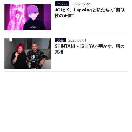
2025.06.22
コラム
JOIとK、Lapwingと私たちの“類似
性の正体”
2025.08.01
文芸
SHINTANI × ISHIYAが明かす、噂の
真相