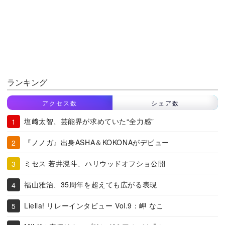
ランキング
アクセス数
シェア数
塩﨑太智、芸能界が求めていた“全力感”
『ノノガ』出身ASHA＆KOKONAがデビュー
ミセス 若井滉斗、ハリウッドオフショ公開
福山雅治、35周年を超えても広がる表現
Liella! リレーインタビュー Vol.9：岬 なこ