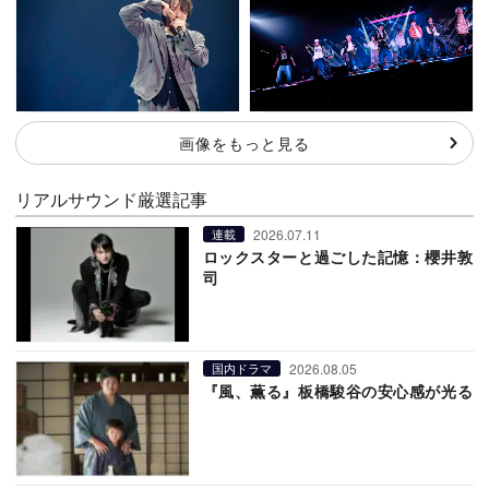
画像をもっと見る
リアルサウンド厳選記事
2026.07.11
連載
ロックスターと過ごした記憶：櫻井敦
司
2026.08.05
国内ドラマ
『風、薫る』板橋駿谷の安心感が光る