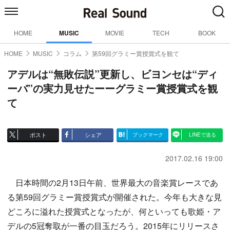
HOME
MUSIC
MOVIE
TECH
BOOK
HOME
MUSIC
コラム
第59回グラミー賞授賞式を観て
アデルは“無敗伝説”更新し、ビヨンセは“ディ
ーバ”の実力見せたーーグラミー賞授賞式を観
て
ポスト
シェア
ブックマーク
LINEで送る
2017.02.16 19:00
日本時間の2月13日午前、世界最大の音楽賞レースであ
る第59回グラミー賞授賞式が開催された。今年も大きな見
どころに溢れた授賞式となったが、何といっても歌姫・ア
デルの5冠奪取が一番の目玉だろう。2015年にリリースさ