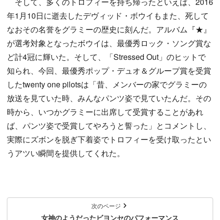
そして、多くのトロフィーを持ち帰ったといえば、2016
年1月10日に逝去したデヴィッド・ボウイもまた、死して
なおその名誉をグラミーの歴史に刻んだ。アルバム『★』
が選考対象となったボウイは、最優秀ロック・ソング賞な
ど計4冠に輝いた。そして、「Stressed Out」のヒットで
知られ、今回、最優秀ポップ・デュオ＆グループ賞を受賞
したtwenty one pilotsは「昔、メンバーの家でグラミーの
放送を見ていた時、みんなパンツ姿で見ていたんだ。その
時から、いつかグラミーに出席して受賞することがあれ
ば、パンツ姿で受賞してやろうと誓った」とコメントし、
実際にズボンを脱ぎ下着姿でトロフィーを受け取ったとい
うアツい瞬間を提供してくれた。
次のページ
女神のようだったビヨンセのパフォーマンス