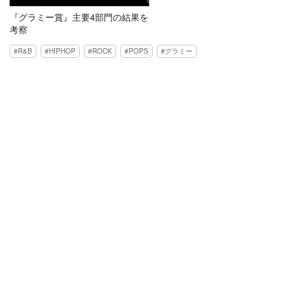
『グラミー賞』主要4部門の結果を
考察
R&B
HIPHOP
ROCK
POPS
グラミー