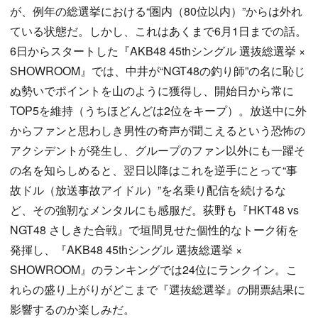
が、例年の総選挙における“圏内（80位以内）”からは外れ
ている状態だ。しかし、これはあくまで6月1日までの話。
6日からスタートした『AKB48 45thシングル 選抜総選挙 ×
SHOWROOM』では、中井が“NGT48の釣り師”の名に恥じ
ぬ勢いでポイントを山のように獲得し、開始日から常に
TOP5を維持（うちほどんどは2位をキープ）。放送中に外
からファンと思わしき男性の奇声が聞こえるという恐怖の
アクシデントが発生し、グループのファン以外にも一躍そ
の名を知らしめると、翌日以降はこれを逆手にとって“事
故ドル（放送事故アイドル）”を名乗り配信を続けるな
ど、その強靭なメンタルにも感服だ。荻野も『HKT48 vs
NGT48 さしきた合戦』で垣間見せた個性的なトーク術を
発揮し、『AKB48 45thシングル 選抜総選挙 ×
SHOWROOM』のランキングでは24位にランクイン。こ
れらの盛り上がりがどこまで『選抜総選挙』の開票結果に
影響するのか楽しみだ。