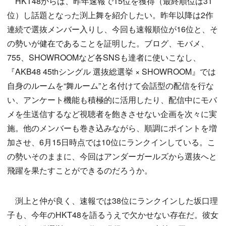
HKT48からは、昨年速報で15位を獲得（最終順位は31
位）し話題となった渕上舞を紹介したい。昨年以降は2作
連続で選抜メンバー入りし、今回も速報順位が16位と、そ
の勢いが健在であることを証明した。ブログ、モバメ、
755、SHOWROOMなど各SNSも達者に使いこなし、
『AKB48 45thシングル 選抜総選挙 × SHOWROOM』では
自身のルームを“舞ルーム”と名付けて会話型の配信を行な
い、アンケート機能も積極的に活用したり、配信中にモバ
メを生送信するなど視聴者を飽きさせない企画を次々に実
施。他のメンバーも巻き込みながら、順調にポイントを増
加させ、6月15日時点では10位にランクインしている。こ
の勢いそのままに、今回はアンダーガールズから選抜へと
飛躍を果たすことができるのだろうか。
渕上と仲が良く、速報では38位にランクインした坂口理
子も、今年のHKT48を語るうえで欠かせない存在だ。彼女