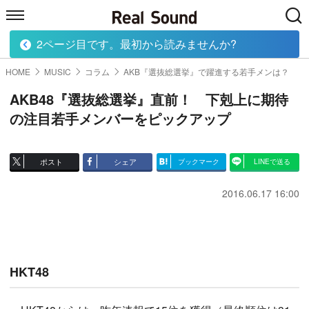
2ページ目です。最初から読みませんか?
HOME
MUSIC
MOVIE
TECH
BOOK
HOME
MUSIC
コラム
AKB『選抜総選挙』で躍進する若手メンは？
AKB48『選抜総選挙』直前！ 下剋上に期待
の注目若手メンバーをピックアップ
ポスト
シェア
ブックマーク
LINEで送る
2016.06.17 16:00
HKT48