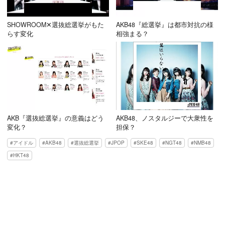
SHOWROOM✕選抜総選挙がもた
AKB48『総選挙』は都市対抗の様
らす変化
相強まる？
AKB『選抜総選挙』の意義はどう
AKB48、ノスタルジーで大衆性を
変化？
担保？
アイドル
AKB48
選抜総選挙
JPOP
SKE48
NGT48
NMB48
HKT48