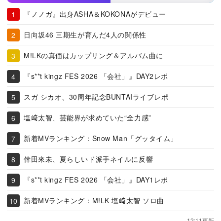
『ノノガ』出身ASHA＆KOKONAがデビュー
日向坂46 三期生が育んだ4人の関係性
M!LKの真価はカップリング＆アルバム曲に
『s**t kingz FES 2026 「会社」』DAY2レポ
スガ シカオ、30周年記念BUNTAIライブレポ
塩﨑太智、芸能界が求めていた“全力感”
新着MVランキング：Snow Man「グッタイム」
倖田來未、夏らしいド派手ネイルに反響
『s**t kingz FES 2026 「会社」』DAY1レポ
新着MVランキング：M!LK 塩﨑太智 ソロ曲
12:11更新