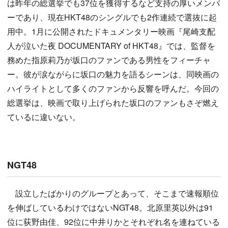
は昨年の総選挙でも37位を獲得するなど支持の厚いメンバ
ーであり、現在HKT48のシングルでも2作連続で選抜に起
用中。1月に公開されたドキュメンタリー映画『尾崎支配
人が泣いた夜 DOCUMENTARY of HKT48』では、監督を
務めた指原莉乃が坂口のファンである男性をフィーチャ
ー。彼が涙ながらに坂口の魅力を語るシーンは、同映画の
ハイライトとして多くのファンから反響を呼んだ。今回の
総選挙は、映画で取り上げられた坂口のファンもさぞ燃え
ているに違いない。
NGT48
設立したばかりのグループとあって、そこまで速報順位
を伸ばしているわけではないNGT48。北原里英以外は91
位に荻野由佳、92位に中井りかとそれぞれ名を連ねている