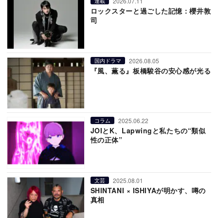
2026.07.11
連載
ロックスターと過ごした記憶：櫻井敦
司
2026.08.05
国内ドラマ
『風、薫る』板橋駿谷の安心感が光る
2025.06.22
コラム
JOIとK、Lapwingと私たちの“類似
性の正体”
2025.08.01
文芸
SHINTANI × ISHIYAが明かす、噂の
真相