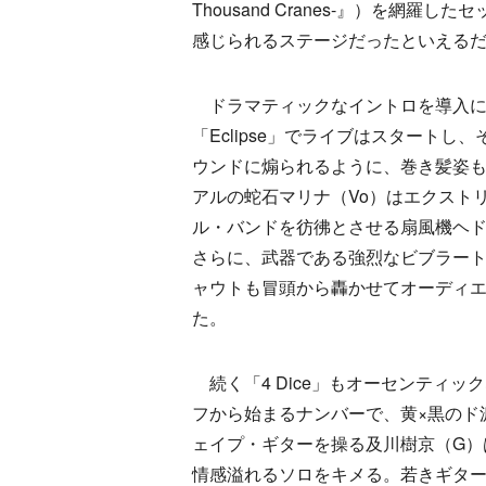
Thousand Cranes-』）を
感じられるステージだったといえる
ドラマティックなイントロを導入に
「Eclipse」でライブはスタートし
ウンドに煽られるように、巻き髪姿
アルの蛇石マリナ（Vo）はエクスト
ル・バンドを彷彿とさせる扇風機ヘ
さらに、武器である強烈なビブラー
ャウトも冒頭から轟かせてオーディ
た。
続く「4 Dice」もオーセンティッ
フから始まるナンバーで、黄×黒のド
ェイプ・ギターを操る及川樹京（G）
情感溢れるソロをキメる。若きギタ