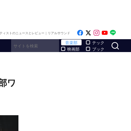
Like on Facebook
Follow on x
Follow on I
Follow o
Follo
ティストのニュースとレビュー｜リアルサウンド
サ
音楽部
テック
映画部
ブック
楽部ワ