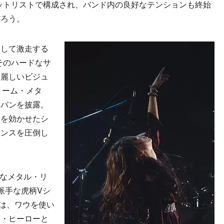
網羅したセットリストで構成され、バンド内の良好なテンションも終始
だろう。
して激走する
、そのハードなサ
も麗しいビジュ
リーム・メタ
ドバンを披露。
トを効かせたシ
エンスを圧倒し
クなメタル・リ
派手な虎柄Vシ
は、ワウを使い
ー・ヒーローと