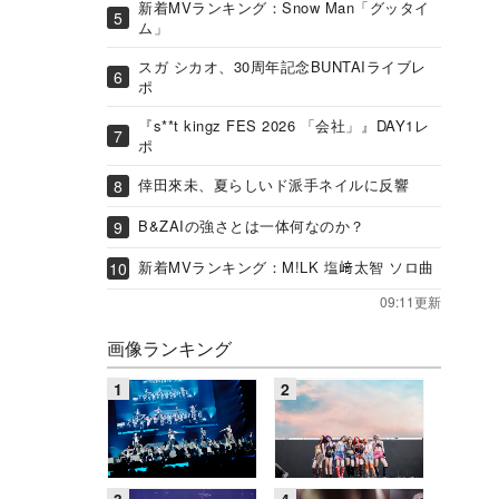
新着MVランキング：Snow Man「グッタイ
ム」
スガ シカオ、30周年記念BUNTAIライブレ
ポ
『s**t kingz FES 2026 「会社」』DAY1レ
ポ
倖田來未、夏らしいド派手ネイルに反響
B&ZAIの強さとは一体何なのか？
新着MVランキング：M!LK 塩﨑太智 ソロ曲
09:11更新
画像ランキング