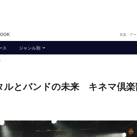
BOOK
音楽・アー
ース
ジャンル別
ト
ィメタルとバンドの未来 キネマ倶