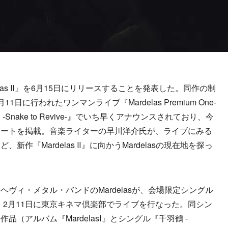
delas Ⅱ』を6月15日にリリースすることを発表した。同作の制
に行われたワンマンライブ『Mardelas Premium One-
-Snake to Revive-』でいち早くアナウンスされており、今
ポートを掲載。音楽ライターの早川洋介氏が、ライブにみる
作『Mardelas Ⅱ』に向かうMardelasの現在地を探っ
ィ・メタル・バンドのMardelasが、会場限定シングル
念として、2月11日に東京キネマ倶楽部でライブを行なった。同シン
（アルバム『MardelasⅠ』とシングル『千羽鶴 -