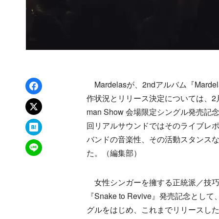
Facebookでシェア
Mardelasが、2ndアルバム『Mar
作状況とリリース決定については、2月11日
xでポスト
man Show 会場限定シングル発売記念 
はてなブックマーク
回リアルサウンドではそのライブレ
バンドの音楽性、その活動スタンスなど、新
LINEで送る
た。（編集部）
女性シンガーを擁する正統派／技巧ヘヴ
『Snake to Revive』発売記
グルをはじめ、これまでリリースした作品