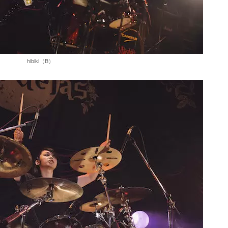
hibiki（B）