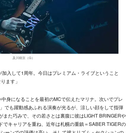
及川樹京（G）
Ds）が加入して1周年。今日はプレミアム・ライブということ
なります」
い中身になることを最初のMCで伝えたマリナ。次いでプレ
ranes-」でも躍動感あふれる演奏が光るが、涼しい顔をして指弾
イがまた巧みで、その若さとは裏腹に彼はLIGHT BRINGERや
ドでキャリアを重ね、近年は札幌の重鎮＝SABER TIGERの
どシーンでの評価は高い。そして彼とリズム・セクションの