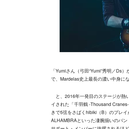
「Yumiさん（弓田“Yumi”秀明／
で、Mardelas史上最長の濃い中身に
と、2016年一発目のステージが熱
イされた「千羽鶴 -Thousand C
きで5弦をさばくhibiki（B）のプレ
ALHAMBRAといった凄腕揃いのバン
サポート・メンバーに抜擢されるほ