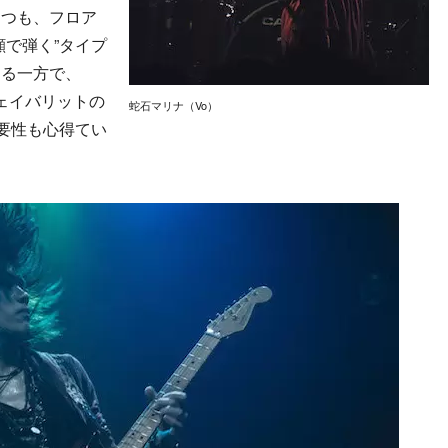
つつも、フロア
顔で弾く”タイプ
する一方で、
フェイバリットの
蛇石マリナ（Vo）
重要性も心得てい