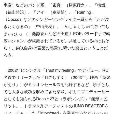
事変）などのバンド系、「素直」（槇原敬之）、「桜坂」
（福山雅治）、「アイ」（秦基博）、「Raining」
（Cocco）などのシンガーソングライター系から「ただ泣
きたくなるの」（中山美穂）、「めちゃくちゃに泣いてし
まいたい」（工藤静香）などの王道J−POPバラードまで幅
広いジャンルが網羅されているが、共通しているのはおそ
らく、柴咲自身の“言葉の感覚”に響いた楽曲ということだ
ろう。
2002年にシングル『Trust my feeling』でデビュー。RUI
名義でリリースした『月のしずく』（2003年／映画「黄泉
がえり」）がミリオンセールスを記録するなど、歌手とし
ても大きな成功を収めてきた柴咲。ボカロプロデューサー
としても知られるDeco＊27とコラボシングル『無形スピ
リット』、トランス系アーティストのJUNO REACTORを
フィーチャーした「Intoxicaed」を発表するなどジャンル