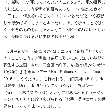
中、柴咲コウが歌っているということを忘れ、歌の世界に
入り込んでしまう瞬間が何度もあった（その最たる例が
「アイ」。何度聴いても“ホントにいい歌だな”という感想
しか浮かばず、ちょっと困った）。上手く歌うことではな
く、歌そのものを伝えるということが歌手の役割だとした
ら、柴咲コウはまさに本物の歌手だと思う。
6月中旬から下旬にかけてはミニライブ企画「どこいこ
う？ここいこう」が開催（柴咲に歌いに来てほしい場所を
募集する企画）され、同企画は終了。今後は9月から9都市
10公演による全国ツアー「Ko Shibasaki Live Tour
2015『こううたう』」も行われる。山口寛雄（Ba）、玉
田豊夢（Dr）、渡辺シュンスケ（Key）、會田茂一
（G）、弓木英梨乃（Ｇ）という才能あふれるミュージシ
ャンたちとともに繰り広げられる「歌手・柴咲コウ」の世
界をじっくりと味わってほしい。