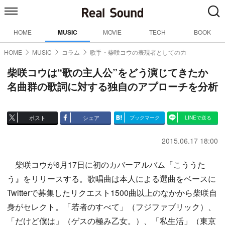
HOME
MUSIC
MOVIE
TECH
BOOK
HOME
MUSIC
コラム
歌手・柴咲コウの表現者としての力
柴咲コウは“歌の主人公”をどう演じてきたか
名曲群の歌詞に対する独自のアプローチを分析
ポスト
シェア
ブックマーク
LINEで送る
2015.06.17 18:00
柴咲コウが6月17日に初のカバーアルバム『こううた
う』をリリースする。歌唱曲は本人による選曲をベースに
Twitterで募集したリクエスト1500曲以上のなかから柴咲自
身がセレクト。「若者のすべて」（フジファブリック）、
「だけど僕は」（ゲスの極み乙女。）、「私生活」（東京