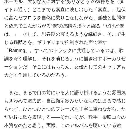
ボーカル、大切な人に対する“ありがとう”の気持ちを（タ
イトル通り）どこまでも素直に映し出した「素直」、起伏
に富んだフロウを自然に乗りこなしながら、孤独と世間体
と偽悪でこんがらがる“僕”の感情を淡々と綴る「だけど僕
は。」、そして、思春期の震えるような繊細さ、そこで生
じる残酷さを、ギリギリまで抑制された声で表す
「Raining」。すべてのトラックに共通しているのは、歌
詞を深く理解し、それを演じるように描き出すボーカリゼ
ーションだ。そこにはもちろん、女優としてのキャリアも
大きく作用しているのだろう。
また、まるで目の前にいる人に語り掛けるような雰囲気
もきわめて魅力的。自己顕示欲みたいなものはまるで感じ
られず、ひとつひとつのフレーズを丁寧に重ねながら、た
だ純粋に歌を表現する——それこそが、歌手・柴咲コウの
本質なのだと思う。実際、このアルバムを聴いている途