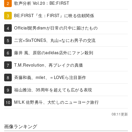
歌声分析 Vol.20：BE:FIRST
BE:FIRST『生：FIRST』に映る信頼関係
Official髭男dismが日常の只中に届けたもの
二宮×SixTONES、丸山×なにわ男子の交流
藤井 風、原宿のadidas店外にファン殺到
T.M.Revolution、再ブレイクの真価
斉藤和義、milet、＝LOVEら注目新作
福山雅治、35周年を超えても広がる表現
M!LK 佐野勇斗、大忙しのニューヨーク旅行
08:11更新
画像ランキング