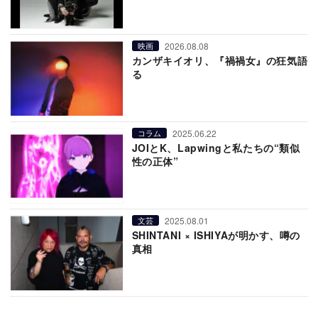
2026.08.08
映画
カンザキイオリ、『禍禍女』の狂気語
る
2025.06.22
コラム
JOIとK、Lapwingと私たちの“類似
性の正体”
2025.08.01
文芸
SHINTANI × ISHIYAが明かす、噂の
真相