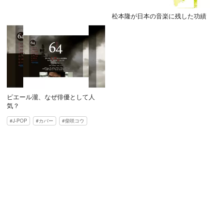
松本隆が日本の音楽に残した功績
ピエール瀧、なぜ俳優として人
気？
J-POP
カバー
柴咲コウ