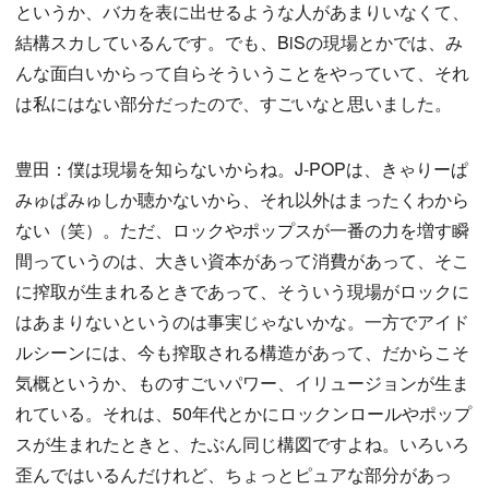
というか、バカを表に出せるような人があまりいなくて、
結構スカしているんです。でも、BiSの現場とかでは、み
んな面白いからって自らそういうことをやっていて、それ
は私にはない部分だったので、すごいなと思いました。
豊田：僕は現場を知らないからね。J-POPは、きゃりーぱ
みゅぱみゅしか聴かないから、それ以外はまったくわから
ない（笑）。ただ、ロックやポップスが一番の力を増す瞬
間っていうのは、大きい資本があって消費があって、そこ
に搾取が生まれるときであって、そういう現場がロックに
はあまりないというのは事実じゃないかな。一方でアイド
ルシーンには、今も搾取される構造があって、だからこそ
気概というか、ものすごいパワー、イリュージョンが生ま
れている。それは、50年代とかにロックンロールやポップ
スが生まれたときと、たぶん同じ構図ですよね。いろいろ
歪んではいるんだけれど、ちょっとピュアな部分があっ