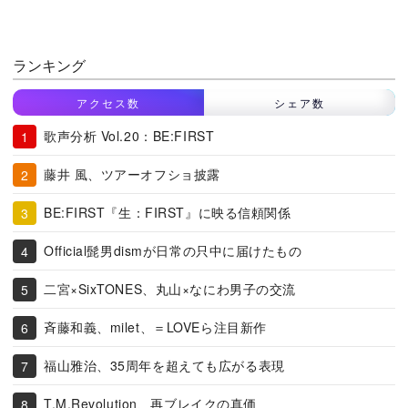
ランキング
アクセス数
シェア数
歌声分析 Vol.20：BE:FIRST
藤井 風、ツアーオフショ披露
BE:FIRST『生：FIRST』に映る信頼関係
Official髭男dismが日常の只中に届けたもの
二宮×SixTONES、丸山×なにわ男子の交流
斉藤和義、milet、＝LOVEら注目新作
福山雅治、35周年を超えても広がる表現
T.M.Revolution、再ブレイクの真価