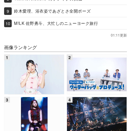
鈴木愛理、浴衣姿であざとさ全開ポーズ
M!LK 佐野勇斗、大忙しのニューヨーク旅行
01:11更新
画像ランキング