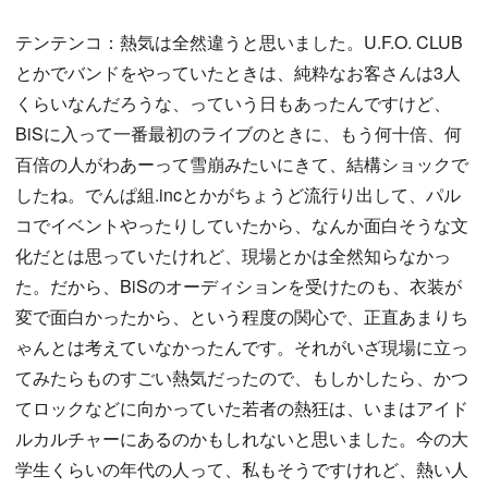
テンテンコ：熱気は全然違うと思いました。U.F.O. CLUB
とかでバンドをやっていたときは、純粋なお客さんは3人
くらいなんだろうな、っていう日もあったんですけど、
BiSに入って一番最初のライブのときに、もう何十倍、何
百倍の人がわあーって雪崩みたいにきて、結構ショックで
したね。でんぱ組.incとかがちょうど流行り出して、パル
コでイベントやったりしていたから、なんか面白そうな文
化だとは思っていたけれど、現場とかは全然知らなかっ
た。だから、BiSのオーディションを受けたのも、衣装が
変で面白かったから、という程度の関心で、正直あまりち
ゃんとは考えていなかったんです。それがいざ現場に立っ
てみたらものすごい熱気だったので、もしかしたら、かつ
てロックなどに向かっていた若者の熱狂は、いまはアイド
ルカルチャーにあるのかもしれないと思いました。今の大
学生くらいの年代の人って、私もそうですけれど、熱い人