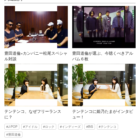
豊田道倫×カンパニー松尾スペシャ
豊田道倫が選ぶ、今聴くべきアル
ル対談
バム６枚
テンテンコ、なぜフリーランス
テンテンコに姫乃たまがインタビ
に？
ュー！
J-POP
アイドル
ロック
インディーズ
BiS
テンテンコ
豊田道倫