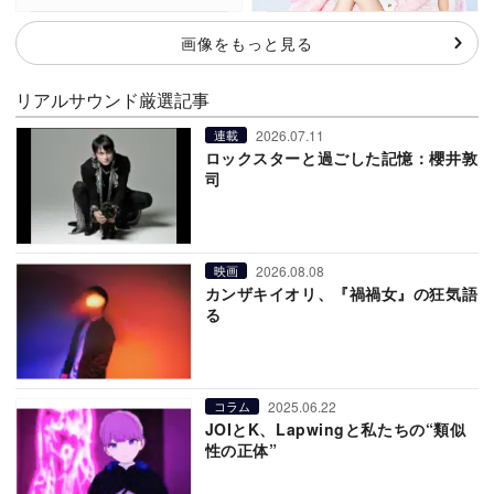
画像をもっと見る
リアルサウンド厳選記事
2026.07.11
連載
ロックスターと過ごした記憶：櫻井敦
司
2026.08.08
映画
カンザキイオリ、『禍禍女』の狂気語
る
2025.06.22
コラム
JOIとK、Lapwingと私たちの“類似
性の正体”