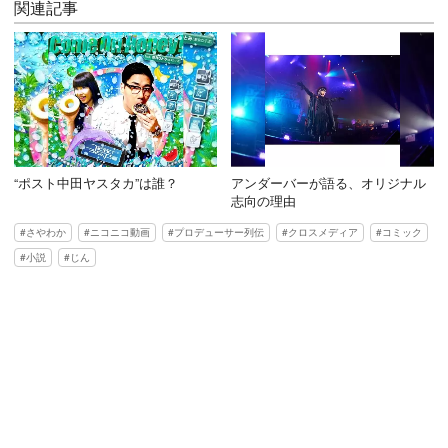
関連記事
“ポスト中田ヤスタカ”は誰？
アンダーバーが語る、オリジナル
志向の理由
さやわか
ニコニコ動画
プロデューサー列伝
クロスメディア
コミック
小説
じん