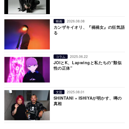
2026.08.08
映画
カンザキイオリ、『禍禍女』の狂気語
る
2025.06.22
コラム
JOIとK、Lapwingと私たちの“類似
性の正体”
2025.08.01
文芸
SHINTANI × ISHIYAが明かす、噂の
真相