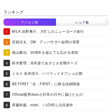
ランキング
アクセス数
シェア数
M!LK 佐野勇斗、大忙しのニューヨーク旅行
宮舘涼太、CM、アンバサダー起用の背景
福山雅治、35周年を超えても広がる表現
鈴木愛理、浴衣姿であざとさ全開ポーズ
ミセス 若井滉斗、ハリウッドオフショ公開
BE:FIRST『生：FIRST』に映る信頼関係
Official髭男dismが日常の只中に届けたもの
斉藤和義、milet、＝LOVEら注目新作