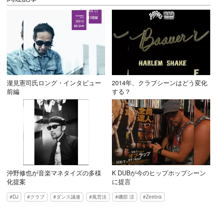
瀧見憲司氏ロング・インタビュー
2014年、クラブシーンはどう変化
前編
する？
沖野修也が音楽マネタイズの多様
K DUBが今のヒップホップシーン
化提案
に提言
DJ
クラブ
ダンス議連
風営法
磯部 涼
Zeebra