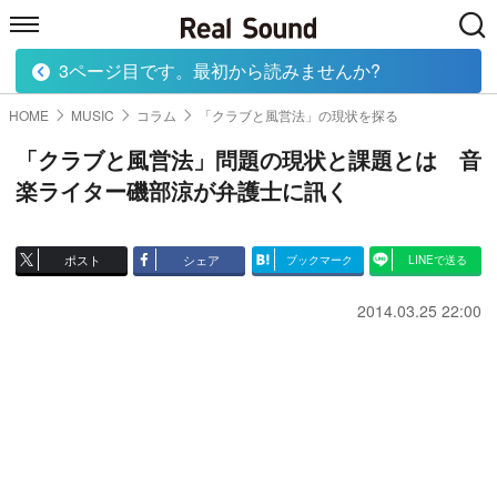
3ページ目です。最初から読みませんか?
HOME
MUSIC
MOVIE
TECH
BOOK
HOME
MUSIC
コラム
「クラブと風営法」の現状を探る
「クラブと風営法」問題の現状と課題とは 音
楽ライター磯部涼が弁護士に訊く
ポスト
シェア
ブックマーク
LINEで送る
2014.03.25 22:00