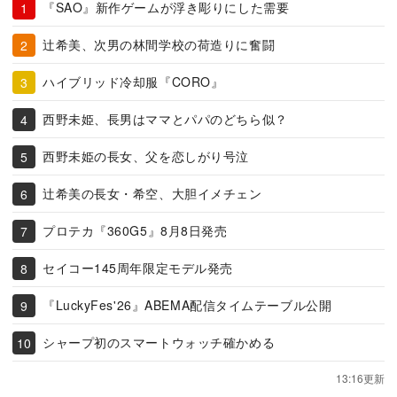
『SAO』新作ゲームが浮き彫りにした需要
辻希美、次男の林間学校の荷造りに奮闘
ハイブリッド冷却服『CORO』
西野未姫、長男はママとパパのどちら似？
西野未姫の長女、父を恋しがり号泣
辻希美の長女・希空、大胆イメチェン
プロテカ『360G5』8月8日発売
セイコー145周年限定モデル発売
『LuckyFes'26』ABEMA配信タイムテーブル公開
シャープ初のスマートウォッチ確かめる
13:16更新