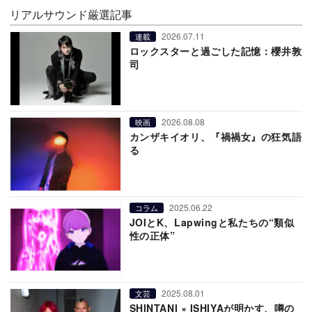
リアルサウンド厳選記事
2026.07.11
連載
ロックスターと過ごした記憶：櫻井敦
司
2026.08.08
映画
カンザキイオリ、『禍禍女』の狂気語
る
2025.06.22
コラム
JOIとK、Lapwingと私たちの“類似
性の正体”
2025.08.01
文芸
SHINTANI × ISHIYAが明かす、噂の