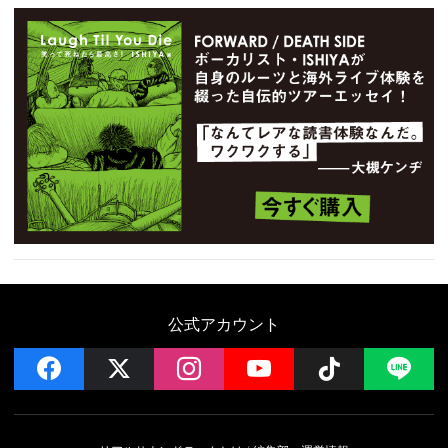
公式アカウント
facebook
x
instagram
YouTube
Follow on 
LI