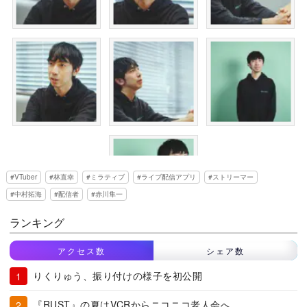
VTuber
林直幸
ミラティブ
ライブ配信アプリ
ストリーマー
中村拓海
配信者
赤川隼一
ランキング
アクセス数
シェア数
りくりゅう、振り付けの様子を初公開
『RUST』の夏はVCRからニコニコ老人会へ