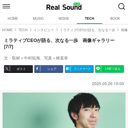
HOME
MUSIC
MOVIE
TECH
BOOK
HOME
TECH
インタビュー
ミラティブCEOが語る、次なる一歩
画像
ミラティブCEOが語る、次なる一歩 画像ギャラリー
[7/7]
文・取材＝中村拓海、写真＝林直幸
ポスト
シェア
ブックマーク
LINEで送る
2025.05.26 15:00