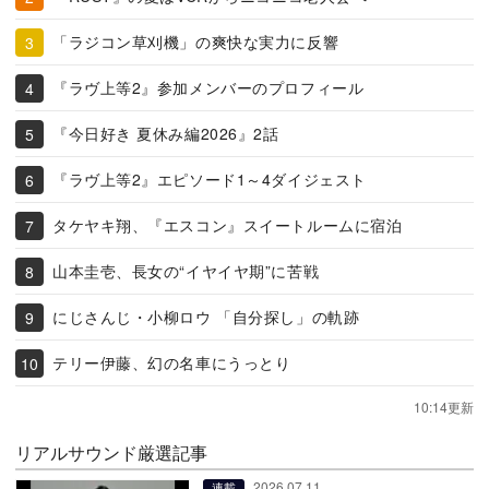
「ラジコン草刈機」の爽快な実力に反響
『ラヴ上等2』参加メンバーのプロフィール
『今日好き 夏休み編2026』2話
『ラヴ上等2』エピソード1～4ダイジェスト
タケヤキ翔、『エスコン』スイートルームに宿泊
山本圭壱、長女の“イヤイヤ期”に苦戦
にじさんじ・小柳ロウ 「自分探し」の軌跡
テリー伊藤、幻の名車にうっとり
10:14更新
リアルサウンド厳選記事
2026.07.11
連載