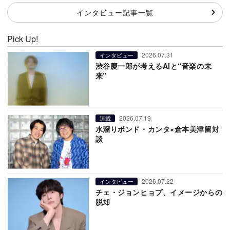
インタビュー記事一覧
Pick Up!
2026.07.31
インタビュー
渋谷慶一郎が考えるAIと“音楽の未
来”
2026.07.19
連載
水溜りボンド・カンタ×倉本美津留対
談
2026.07.22
インタビュー
チェ・ジョンヒョプ、イメージからの
脱却