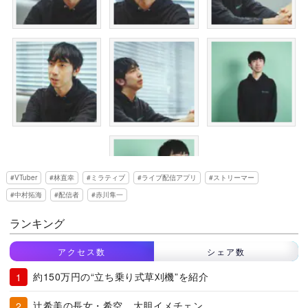
VTuber
林直幸
ミラティブ
ライブ配信アプリ
ストリーマー
中村拓海
配信者
赤川隼一
ランキング
アクセス数
シェア数
約150万円の“立ち乗り式草刈機”を紹介
辻希美の長女・希空、大胆イメチェン