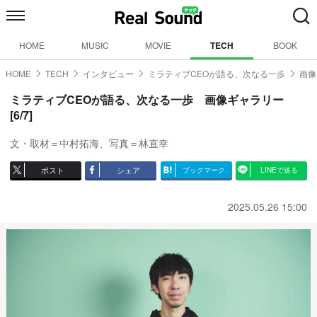
HOME
MUSIC
MOVIE
TECH
BOOK
HOME
TECH
インタビュー
ミラティブCEOが語る、次なる一歩
画像
ミラティブCEOが語る、次なる一歩 画像ギャラリー
[6/7]
文・取材＝中村拓海、写真＝林直幸
ポスト
シェア
ブックマーク
LINEで送る
2025.05.26 15:00