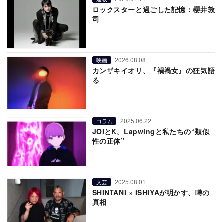
ロックスターと過ごした記憶：櫻井敦
司
2026.08.08
映画
カンザキイオリ、『禍禍女』の狂気語
る
2025.06.22
コラム
JOIとK、Lapwingと私たちの“類似
性の正体”
2025.08.01
文芸
SHINTANI × ISHIYAが明かす、噂の
真相