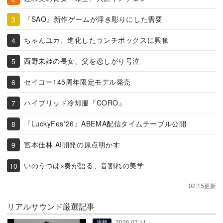
『SAO』新作ゲームが浮き彫りにした需要
ちゃんユカ、進化したランチボックスに興奮
西野未姫の長女、父を恋しがり号泣
セイコー145周年限定モデル発売
ハイブリッド冷却服『CORO』
『LuckyFes'26』ABEMA配信タイムテーブル公開
宮本佳林 AI開発の原点明かす
いのうつは×奏が語る、音割れの美学
02:15更新
リアルサウンド厳選記事
2026.07.11
連載