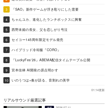
『SAO』新作ゲームが浮き彫りにした需要
ちゃんユカ、進化したランチボックスに興奮
西野未姫の長女、父を恋しがり号泣
セイコー145周年限定モデル発売
ハイブリッド冷却服『CORO』
『LuckyFes'26』ABEMA配信タイムテーブル公開
宮本佳林 AI開発の原点明かす
いのうつは×奏が語る、音割れの美学
01:14更新
リアルサウンド厳選記事
2026.07.11
連載