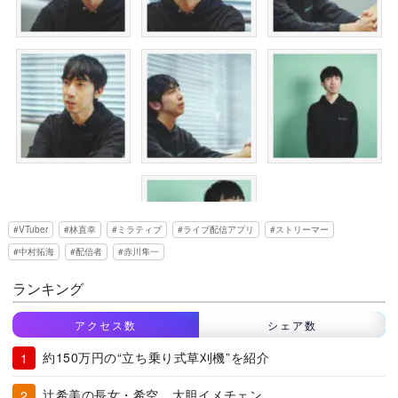
VTuber
林直幸
ミラティブ
ライブ配信アプリ
ストリーマー
中村拓海
配信者
赤川隼一
ランキング
アクセス数
シェア数
約150万円の“立ち乗り式草刈機”を紹介
辻希美の長女・希空、大胆イメチェン