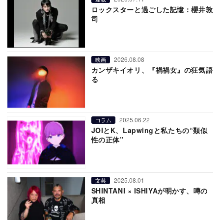
ロックスターと過ごした記憶：櫻井敦
司
2026.08.08
映画
カンザキイオリ、『禍禍女』の狂気語
る
2025.06.22
コラム
JOIとK、Lapwingと私たちの“類似
性の正体”
2025.08.01
文芸
SHINTANI × ISHIYAが明かす、噂の
真相