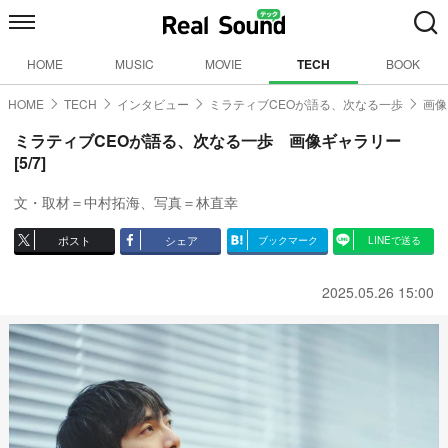
HOME
MUSIC
MOVIE
TECH
BOOK
HOME
TECH
インタビュー
ミラティブCEOが語る、次なる一歩
画像
ミラティブCEOが語る、次なる一歩 画像ギャラリー
[5/7]
文・取材＝中村拓海、写真＝林直幸
ポスト
シェア
ブックマーク
LINEで送る
2025.05.26 15:00