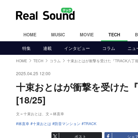
HOME
MUSIC
MOVIE
TECH
特集
連載
インタビュー
コラム
ニュ
HOME
TECH
コラム
十束おとはが衝撃を受けた『TRACK八丁
2025.04.25 12:00
十束おとはが衝撃を受けた『
[18/25]
文＝十束おとは、文＝林直幸
林直幸
十束おとは
防音マンション
TRACK
ポスト
シェ