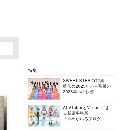
特集
SWEET STEADY特集
雌伏の2025年から飛躍の
2026年への軌跡
AI VTuberとVTuberによ
る新鋭事務所
「ゆめかいろプロダクシ
ョン」の挑戦に迫る