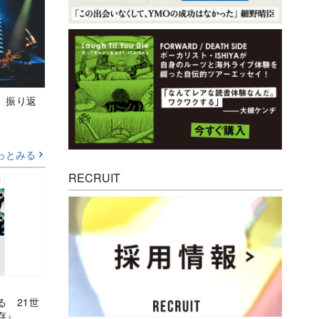
M』振り返
っとみる
RECRUIT
る 21世
存』