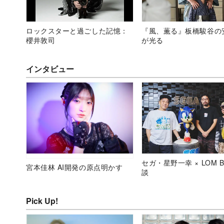
ロックスターと過ごした記憶：
『風、薫る』板橋駿谷の
櫻井敦司
が光る
インタビュー
セガ・星野一幸 × LOM B
宮本佳林 AI開発の原点明かす
談
Pick Up!