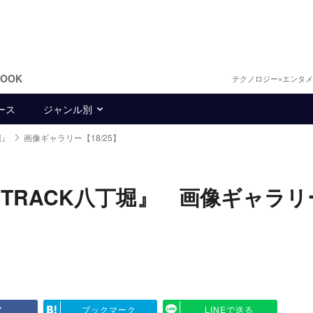
BOOK
テクノロジー×エンタ
ース
ジャンル別
堀』
画像ギャラリー【18/25】
TRACK八丁堀』 画像ギャラリ
ア
ブックマーク
LINEで送る