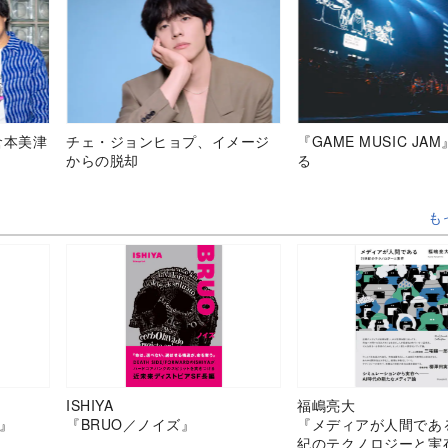
倉本美津
チェ・ジョンヒョプ、イメージ
『GAME MUSIC JA
からの脱却
る
も
ISHIYA
福嶋亮大
』
『BRUO／ノイズ』
『メディアが人間であ
紀のテクノロジーと実