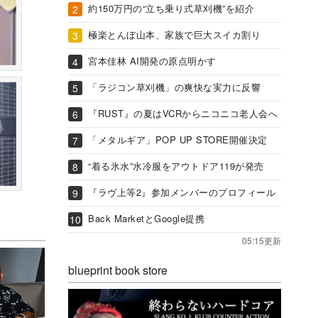
約150万円の“立ち乗り式草刈機”を紹介
極楽とんぼ山本、家族で巨大スイカ割り
宮本佳林 AI開発の原点明かす
「ラジコン草刈機」の爽快な実力に反響
『RUST』の夏はVCRからニコニコ老人会へ
「メタルギア」POP UP STORE開催決定
“着る氷水”水冷服をアウトドア119が発売
『ラヴ上等2』参加メンバーのプロフィール
Back MarketとGoogle提携
05:15更新
blueprint book store