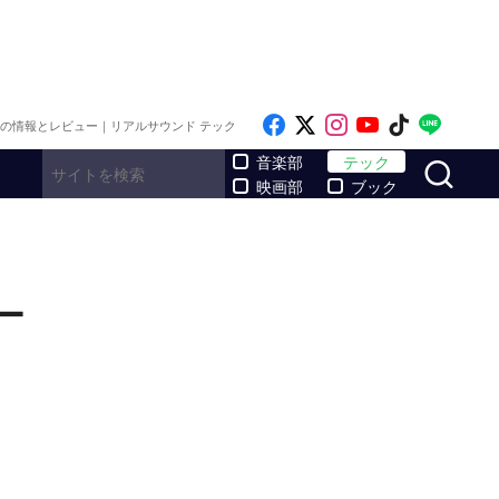
Like on Facebook
Follow on x
Follow on Inst
Follow on Y
Follow on
Follo
メの情報とレビュー｜リアルサウンド テック
サ
音楽部
テック
映画部
ブック
ー