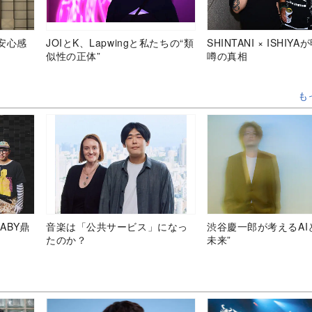
安心感
JOIとK、Lapwingと私たちの“類
SHINTANI × ISHIY
似性の正体”
噂の真相
も
ABY鼎
音楽は「公共サービス」になっ
渋谷慶一郎が考えるAI
たのか？
未来”