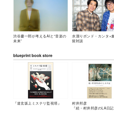
渋谷慶一郎が考えるAIと“音楽の
水溜りボンド・カンタ×
未来”
留対談
blueprint book store
『道玄坂上ミステリ監視塔』
村井邦彦
『続・村井邦彦のLA日記