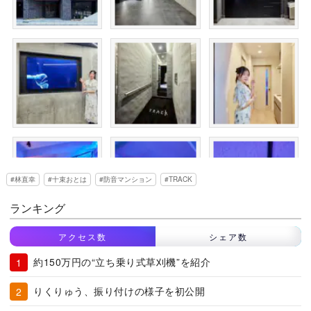
林直幸
十束おとは
防音マンション
TRACK
ランキング
アクセス数
シェア数
約150万円の“立ち乗り式草刈機”を紹介
りくりゅう、振り付けの様子を初公開