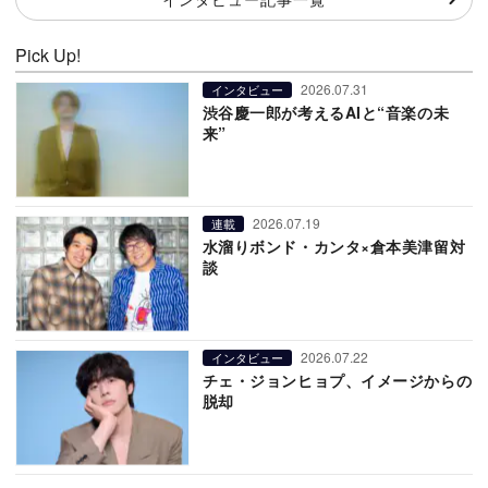
Pick Up!
2026.07.31
インタビュー
渋谷慶一郎が考えるAIと“音楽の未
来”
2026.07.19
連載
水溜りボンド・カンタ×倉本美津留対
談
2026.07.22
インタビュー
チェ・ジョンヒョプ、イメージからの
脱却