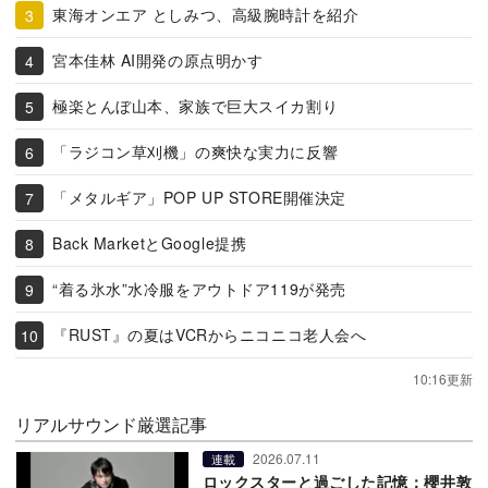
東海オンエア としみつ、高級腕時計を紹介
宮本佳林 AI開発の原点明かす
極楽とんぼ山本、家族で巨大スイカ割り
「ラジコン草刈機」の爽快な実力に反響
「メタルギア」POP UP STORE開催決定
Back MarketとGoogle提携
“着る氷水”水冷服をアウトドア119が発売
『RUST』の夏はVCRからニコニコ老人会へ
10:16更新
リアルサウンド厳選記事
2026.07.11
連載
ロックスターと過ごした記憶：櫻井敦