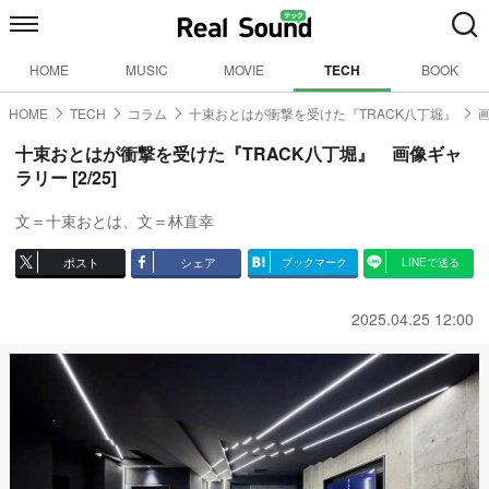
HOME
MUSIC
MOVIE
TECH
BOOK
HOME
TECH
コラム
十束おとはが衝撃を受けた『TRACK八丁堀』
十束おとはが衝撃を受けた『TRACK八丁堀』 画像ギャ
ラリー [2/25]
文＝十束おとは、文＝林直幸
ポスト
シェア
ブックマーク
LINEで送る
2025.04.25 12:00