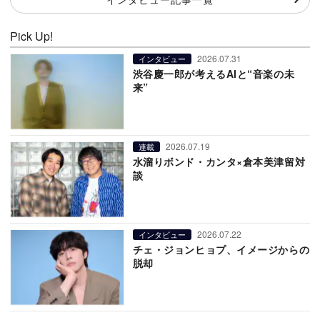
Pick Up!
2026.07.31
インタビュー
渋谷慶一郎が考えるAIと“音楽の未
来”
2026.07.19
連載
水溜りボンド・カンタ×倉本美津留対
談
2026.07.22
インタビュー
チェ・ジョンヒョプ、イメージからの
脱却