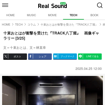
HOME
MUSIC
MOVIE
TECH
BOOK
HOME
TECH
コラム
十束おとはが衝撃を受けた『TRACK八丁堀』
十束おとはが衝撃を受けた『TRACK八丁堀』 画像ギャ
ラリー [3/25]
文＝十束おとは、文＝林直幸
ポスト
シェア
ブックマーク
LINEで送る
2025.04.25 12:00