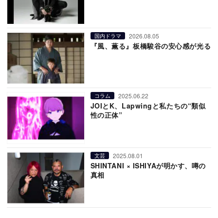
2026.08.05
国内ドラマ
『風、薫る』板橋駿谷の安心感が光る
2025.06.22
コラム
JOIとK、Lapwingと私たちの“類似
性の正体”
2025.08.01
文芸
SHINTANI × ISHIYAが明かす、噂の
真相