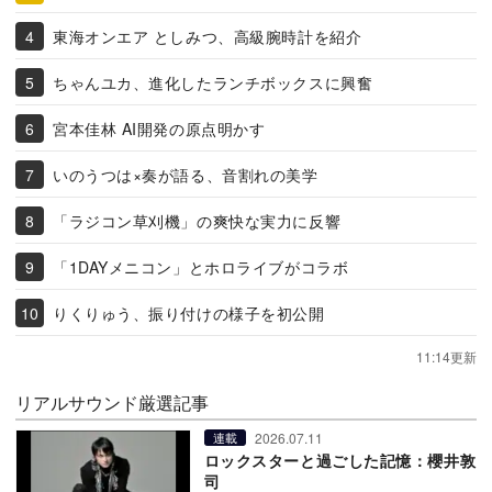
東海オンエア としみつ、高級腕時計を紹介
ちゃんユカ、進化したランチボックスに興奮
宮本佳林 AI開発の原点明かす
いのうつは×奏が語る、音割れの美学
「ラジコン草刈機」の爽快な実力に反響
「1DAYメニコン」とホロライブがコラボ
りくりゅう、振り付けの様子を初公開
11:14更新
リアルサウンド厳選記事
2026.07.11
連載
ロックスターと過ごした記憶：櫻井敦
司