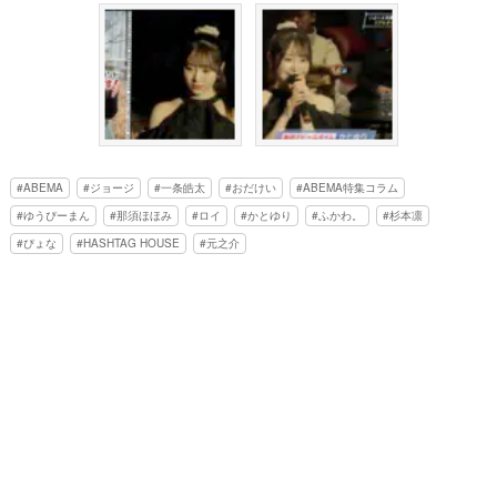
ABEMA
ジョージ
一条皓太
おだけい
ABEMA特集コラム
ゆうぴーまん
那須ほほみ
ロイ
かとゆり
ふかわ。
杉本凛
ぴょな
HASHTAG HOUSE
元之介