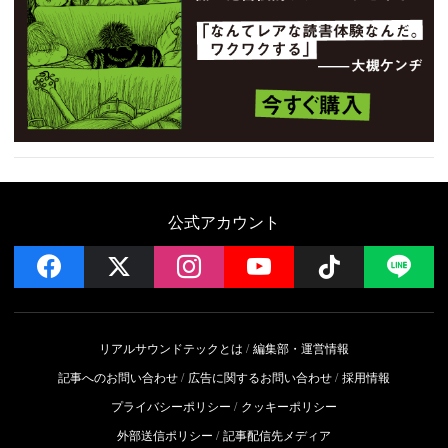
公式アカウント
facebook
x
instagram
YouTube
Follow on 
LI
リアルサウンドテックとは
編集部・運営情報
記事へのお問い合わせ
広告に関するお問い合わせ
採用情報
プライバシーポリシー
クッキーポリシー
外部送信ポリシー
記事配信先メディア