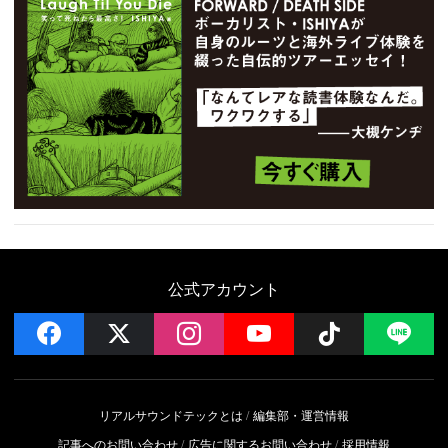
公式アカウント
facebook
x
instagram
YouTube
Follow on 
LI
リアルサウンドテックとは
編集部・運営情報
記事へのお問い合わせ
広告に関するお問い合わせ
採用情報