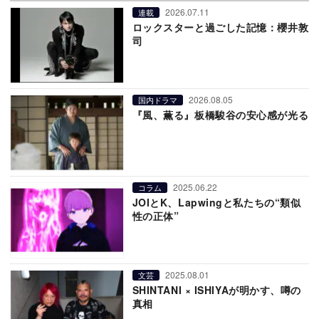
2026.07.11
連載
ロックスターと過ごした記憶：櫻井敦
司
2026.08.05
国内ドラマ
『風、薫る』板橋駿谷の安心感が光る
2025.06.22
コラム
JOIとK、Lapwingと私たちの“類似
性の正体”
2025.08.01
文芸
SHINTANI × ISHIYAが明かす、噂の
真相