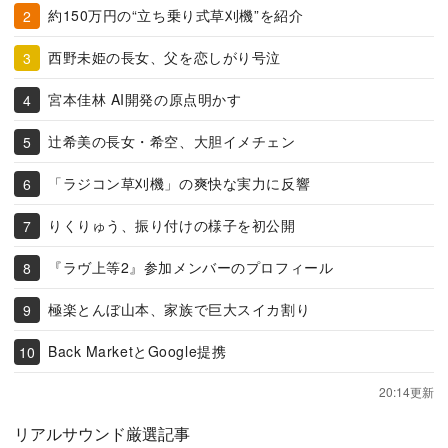
約150万円の“立ち乗り式草刈機”を紹介
西野未姫の長女、父を恋しがり号泣
宮本佳林 AI開発の原点明かす
辻希美の長女・希空、大胆イメチェン
「ラジコン草刈機」の爽快な実力に反響
りくりゅう、振り付けの様子を初公開
『ラヴ上等2』参加メンバーのプロフィール
極楽とんぼ山本、家族で巨大スイカ割り
Back MarketとGoogle提携
20:14更新
リアルサウンド厳選記事