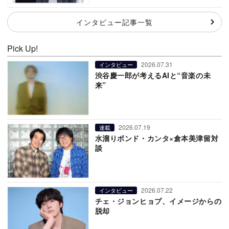
インタビュー記事一覧
Pick Up!
2026.07.31
インタビュー
渋谷慶一郎が考えるAIと“音楽の未
来”
2026.07.19
連載
水溜りボンド・カンタ×倉本美津留対
談
2026.07.22
インタビュー
チェ・ジョンヒョプ、イメージからの
脱却