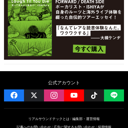
公式アカウント
facebook
x
instagram
YouTube
Follow on 
LI
リアルサウンドテックとは
編集部・運営情報
記事へのお問い合わせ
広告に関するお問い合わせ
採用情報