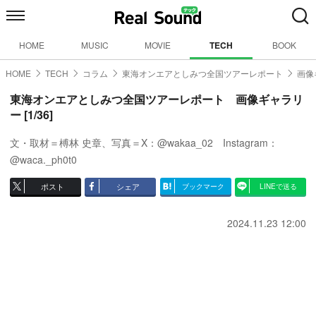
HOME
MUSIC
MOVIE
TECH
BOOK
HOME
TECH
コラム
東海オンエアとしみつ全国ツアーレポート
画像
東海オンエアとしみつ全国ツアーレポート 画像ギャラリ
ー [1/36]
文・取材＝榑林 史章、写真＝X：@wakaa_02 Instagram：
@waca._ph0t0
ポスト
シェア
ブックマーク
LINEで送る
2024.11.23 12:00