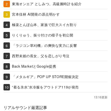
東海オンエア としみつ、高級腕時計を紹介
宮本佳林 AI開発の原点明かす
極楽とんぼ山本、家族で巨大スイカ割り
りくりゅう、振り付けの様子を初公開
「ラジコン草刈機」の爽快な実力に反響
西野未姫の長女、父を恋しがり号泣
Back MarketとGoogle提携
「メタルギア」POP UP STORE開催決定
“着る氷水”水冷服をアウトドア119が発売
13:16更新
リアルサウンド厳選記事