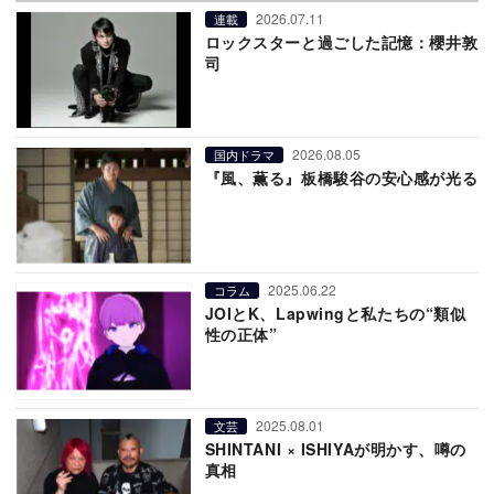
2026.07.11
連載
ロックスターと過ごした記憶：櫻井敦
司
2026.08.05
国内ドラマ
『風、薫る』板橋駿谷の安心感が光る
2025.06.22
コラム
JOIとK、Lapwingと私たちの“類似
性の正体”
2025.08.01
文芸
SHINTANI × ISHIYAが明かす、噂の
真相