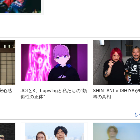
安心感
JOIとK、Lapwingと私たちの“類
SHINTANI × ISHIY
似性の正体”
噂の真相
も