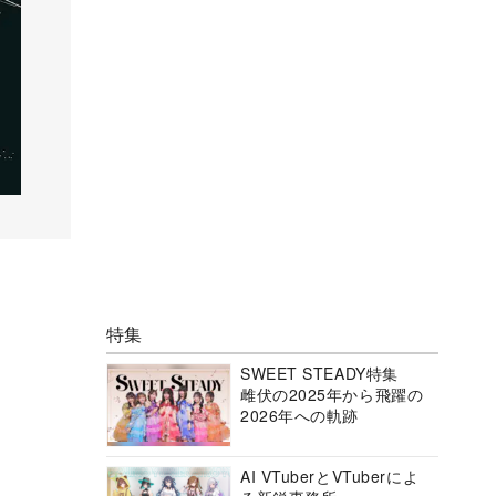
特集
SWEET STEADY特集
雌伏の2025年から飛躍の
2026年への軌跡
AI VTuberとVTuberによ