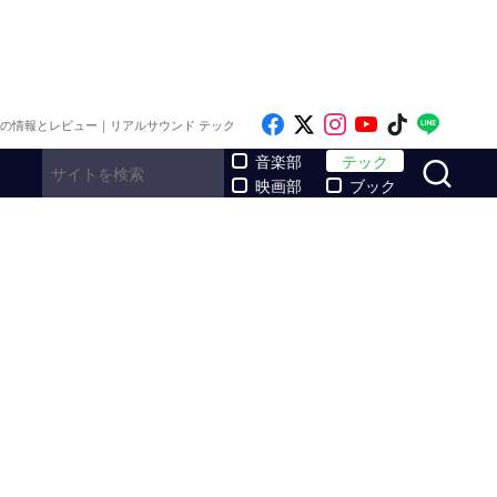
Like on Facebook
Follow on x
Follow on Inst
Follow on Y
Follow on
Follo
メの情報とレビュー｜リアルサウンド テック
サ
音楽部
テック
映画部
ブック