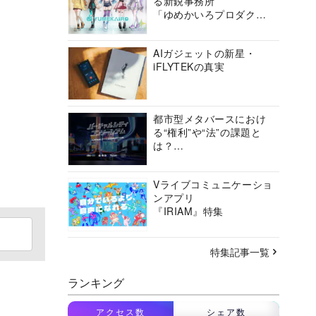
る新鋭事務所
「ゆめかいろプロダクシ
ョン」の挑戦に迫る
AIガジェットの新星・
iFLYTEKの真実
都市型メタバースにおけ
る“権利”や“法”の課題と
は？
バーチャルシティコンソ
ーシアムの挑戦に迫る
Vライブコミュニケーショ
ンアプリ
『IRIAM』特集
特集記事一覧
ランキング
アクセス数
シェア数