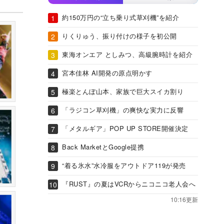
約150万円の“立ち乗り式草刈機”を紹介
りくりゅう、振り付けの様子を初公開
東海オンエア としみつ、高級腕時計を紹介
宮本佳林 AI開発の原点明かす
極楽とんぼ山本、家族で巨大スイカ割り
「ラジコン草刈機」の爽快な実力に反響
「メタルギア」POP UP STORE開催決定
Back MarketとGoogle提携
“着る氷水”水冷服をアウトドア119が発売
『RUST』の夏はVCRからニコニコ老人会へ
10:16更新