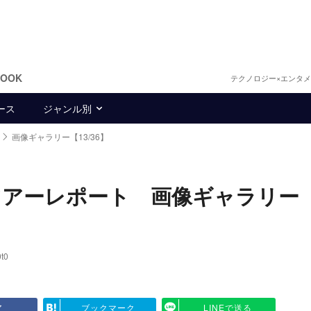
BOOK
テクノロジー×エンタ
ース
ジャンル別
画像ギャラリー【13/36】
ツアーレポート 画像ギャラリー
t0
ア
ブックマーク
LINEで送る