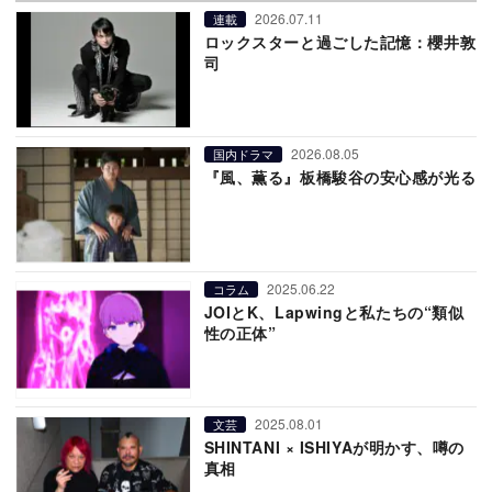
2026.07.11
連載
ロックスターと過ごした記憶：櫻井敦
司
2026.08.05
国内ドラマ
『風、薫る』板橋駿谷の安心感が光る
2025.06.22
コラム
JOIとK、Lapwingと私たちの“類似
性の正体”
2025.08.01
文芸
SHINTANI × ISHIYAが明かす、噂の
真相