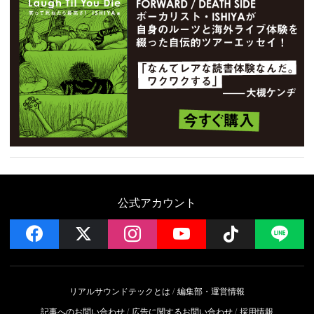
公式アカウント
facebook
x
instagram
YouTube
Follow on 
LI
リアルサウンドテックとは
編集部・運営情報
記事へのお問い合わせ
広告に関するお問い合わせ
採用情報