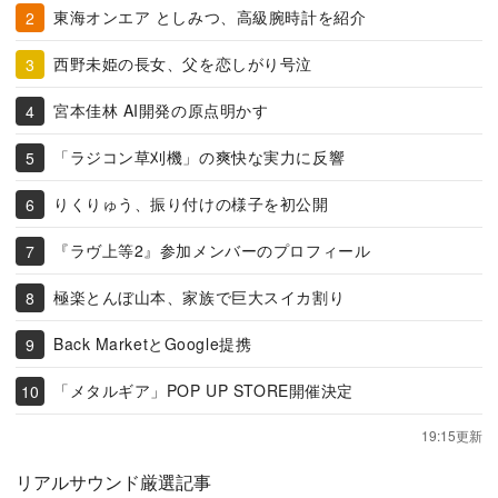
東海オンエア としみつ、高級腕時計を紹介
西野未姫の長女、父を恋しがり号泣
宮本佳林 AI開発の原点明かす
「ラジコン草刈機」の爽快な実力に反響
りくりゅう、振り付けの様子を初公開
『ラヴ上等2』参加メンバーのプロフィール
極楽とんぼ山本、家族で巨大スイカ割り
Back MarketとGoogle提携
「メタルギア」POP UP STORE開催決定
19:15更新
リアルサウンド厳選記事