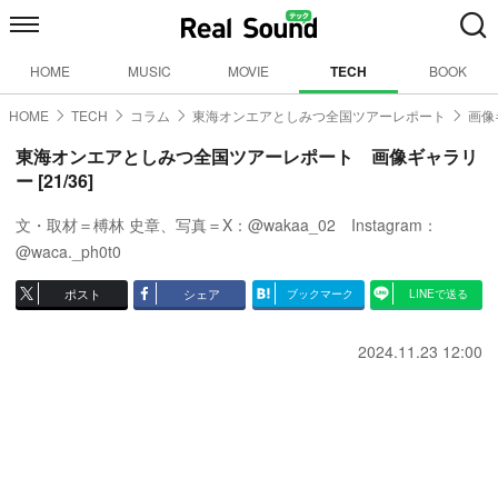
HOME
MUSIC
MOVIE
TECH
BOOK
HOME
TECH
コラム
東海オンエアとしみつ全国ツアーレポート
画像
東海オンエアとしみつ全国ツアーレポート 画像ギャラリ
ー [21/36]
文・取材＝榑林 史章、写真＝X：@wakaa_02 Instagram：
@waca._ph0t0
ポスト
シェア
ブックマーク
LINEで送る
2024.11.23 12:00