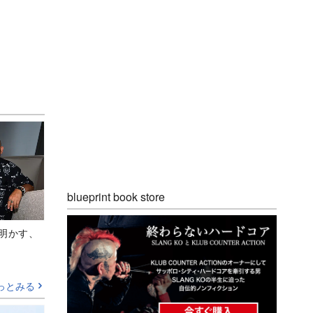
blueprint book store
Aが明かす、
っとみる