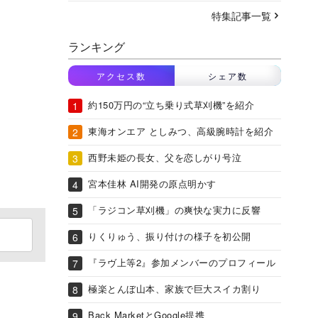
特集記事一覧
ランキング
アクセス数
シェア数
約150万円の“立ち乗り式草刈機”を紹介
東海オンエア としみつ、高級腕時計を紹介
西野未姫の長女、父を恋しがり号泣
宮本佳林 AI開発の原点明かす
「ラジコン草刈機」の爽快な実力に反響
りくりゅう、振り付けの様子を初公開
『ラヴ上等2』参加メンバーのプロフィール
極楽とんぼ山本、家族で巨大スイカ割り
Back MarketとGoogle提携