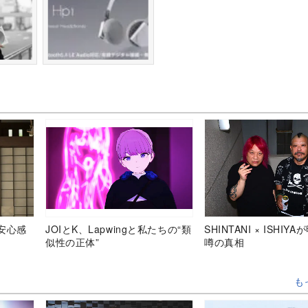
安心感
JOIとK、Lapwingと私たちの“類
SHINTANI × ISHIY
似性の正体”
噂の真相
も