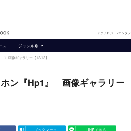
BOOK
テクノロジー×エンタ
ース
ジャンル別
』
画像ギャラリー【12/12】
ホン『Hp1』 画像ギャラリー
ア
ブックマーク
LINEで送る