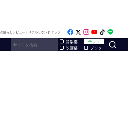
Like on Facebook
Follow on x
Follow on Inst
Follow on Y
Follow on
Follo
メの情報とレビュー｜リアルサウンド テック
サ
音楽部
テック
映画部
ブック