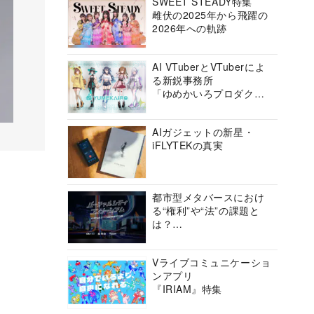
SWEET STEADY特集
雌伏の2025年から飛躍の
2026年への軌跡
AI VTuberとVTuberによ
る新鋭事務所
「ゆめかいろプロダクシ
ョン」の挑戦に迫る
AIガジェットの新星・
iFLYTEKの真実
都市型メタバースにおけ
る“権利”や“法”の課題と
は？
バーチャルシティコンソ
ーシアムの挑戦に迫る
Vライブコミュニケーショ
ンアプリ
『IRIAM』特集