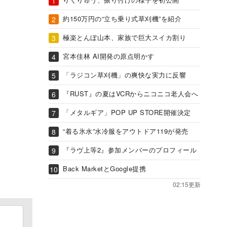
約150万円の“立ち乗り式草刈機”を紹介
極楽とんぼ山本、家族で巨大スイカ割り
宮本佳林 AI開発の原点明かす
「ラジコン草刈機」の爽快な実力に反響
『RUST』の夏はVCRからニコニコ老人会へ
「メタルギア」POP UP STORE開催決定
“着る氷水”水冷服をアウトドア119が発売
『ラヴ上等2』参加メンバーのプロフィール
Back MarketとGoogle提携
02:15更新