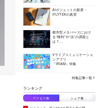
ョン」の挑戦に迫る
AIガジェットの新星・
iFLYTEKの真実
都市型メタバースにおけ
る“権利”や“法”の課題と
は？
バーチャルシティコンソ
ーシアムの挑戦に迫る
Vライブコミュニケーショ
ンアプリ
『IRIAM』特集
特集記事一覧
ランキング
アクセス数
シェア数
りくりゅう、振り付けの様子を初公開