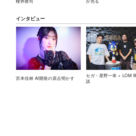
櫻井敦司
が光る
インタビュー
セガ・星野一幸 × LOM B
宮本佳林 AI開発の原点明かす
談