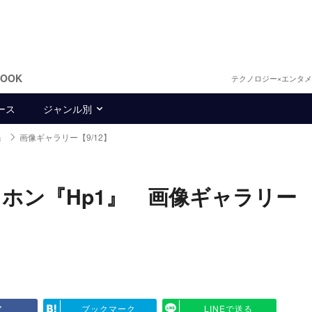
BOOK
テクノロジー×エンタ
ース
ジャンル別
』
画像ギャラリー【9/12】
ホン『Hp1』 画像ギャラリー
ア
ブックマーク
LINEで送る