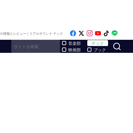
Like on Facebook
Follow on x
Follow on Inst
Follow on Y
Follow on
Follo
メの情報とレビュー｜リアルサウンド テック
サ
音楽部
テック
映画部
ブック