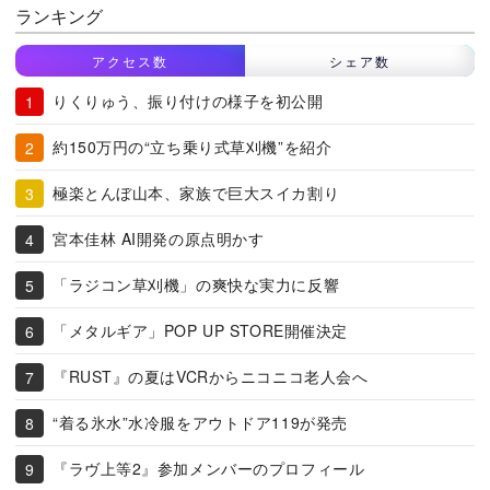
ランキング
アクセス数
シェア数
りくりゅう、振り付けの様子を初公開
約150万円の“立ち乗り式草刈機”を紹介
極楽とんぼ山本、家族で巨大スイカ割り
宮本佳林 AI開発の原点明かす
「ラジコン草刈機」の爽快な実力に反響
「メタルギア」POP UP STORE開催決定
『RUST』の夏はVCRからニコニコ老人会へ
“着る氷水”水冷服をアウトドア119が発売
『ラヴ上等2』参加メンバーのプロフィール