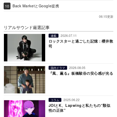
Back MarketとGoogle提携
06:15更新
リアルサウンド厳選記事
2026.07.11
連載
ロックスターと過ごした記憶：櫻井敦
司
2026.08.05
国内ドラマ
『風、薫る』板橋駿谷の安心感が光る
2025.06.22
コラム
JOIとK、Lapwingと私たちの“類似
性の正体”