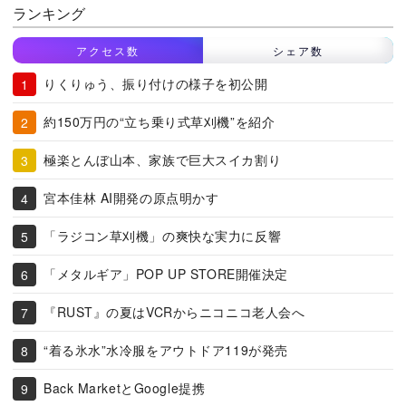
ランキング
アクセス数
シェア数
りくりゅう、振り付けの様子を初公開
約150万円の“立ち乗り式草刈機”を紹介
極楽とんぼ山本、家族で巨大スイカ割り
宮本佳林 AI開発の原点明かす
「ラジコン草刈機」の爽快な実力に反響
「メタルギア」POP UP STORE開催決定
『RUST』の夏はVCRからニコニコ老人会へ
“着る氷水”水冷服をアウトドア119が発売
Back MarketとGoogle提携