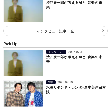
渋谷慶一郎が考えるAIと“音楽の未
来”
インタビュー記事一覧
Pick Up!
2026.07.31
インタビュー
渋谷慶一郎が考えるAIと“音楽の未
来”
2026.07.19
連載
水溜りボンド・カンタ×倉本美津留対
談