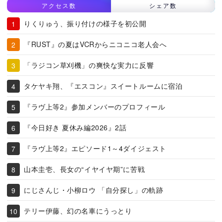
アクセス数
シェア数
りくりゅう、振り付けの様子を初公開
『RUST』の夏はVCRからニコニコ老人会へ
「ラジコン草刈機」の爽快な実力に反響
タケヤキ翔、『エスコン』スイートルームに宿泊
『ラヴ上等2』参加メンバーのプロフィール
『今日好き 夏休み編2026』2話
『ラヴ上等2』エピソード1～4ダイジェスト
山本圭壱、長女の“イヤイヤ期”に苦戦
にじさんじ・小柳ロウ 「自分探し」の軌跡
テリー伊藤、幻の名車にうっとり