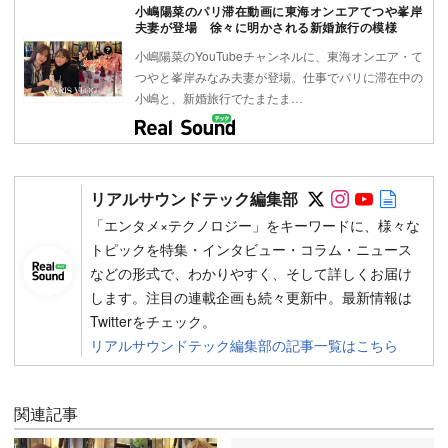
小嶋陽菜のパリ滞在動画に東海オンエアてつや峯岸
夫妻が登場 徐々に明かされる新婚旅行の模様
小嶋陽菜のYouTubeチャンネルに、東海オンエア・て
つやと峯岸みなみ夫妻が登場。仕事でパリに滞在中の
小嶋と、新婚旅行でたまたま…
Follow on SN
Follow on 
Follow 
Autho
リアルサウンドテック編集部
「エンタメ×テクノロジー」をキーワードに、様々な
トピックを特集・インタビュー・コラム・ニュース
などの形式で、わかりやすく、そして詳しくお届け
します。注目の連載企画も続々更新中。最新情報は
Twitterをチェック。
リアルサウンドテック編集部の記事一覧はこちら
関連記事