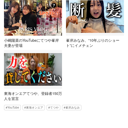
小嶋陽菜のYouTubeにてつや峯岸
峯岸みなみ、“10年ぶりのショー
夫妻が登場
ト”にイメチェン
東海オンエアてつや、登録者150万
人を宣言
YouTube
東海オンエア
てつや
峯岸みなみ