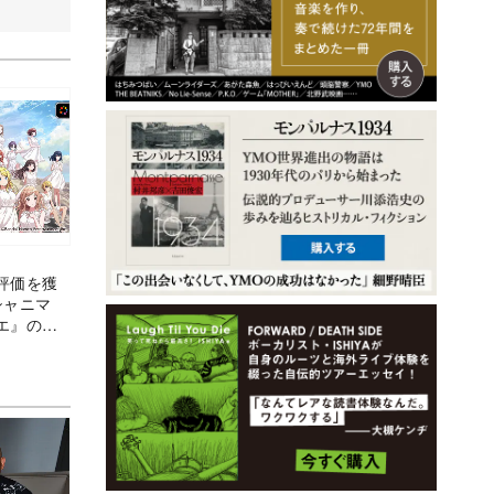
評価を獲
シャニマ
エ』のア
る