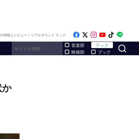
Like on Facebook
Follow on x
Follow on Inst
Follow on Y
Follow on
Follo
メの情報とレビュー｜リアルサウンド テック
サ
音楽部
テック
映画部
ブック
状か