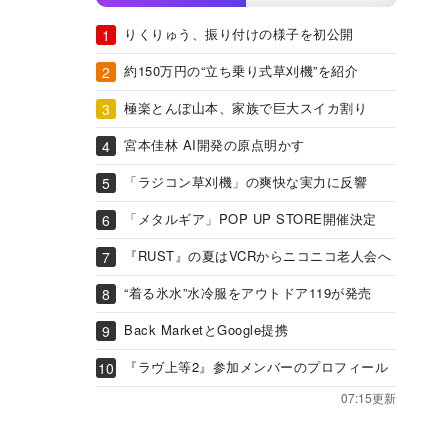
りくりゅう、振り付けの様子を初公開
約150万円の“立ち乗り式草刈機”を紹介
極楽とんぼ山本、家族で巨大スイカ割り
宮本佳林 AI開発の原点明かす
「ラジコン草刈機」の爽快な実力に反響
「メタルギア」POP UP STORE開催決定
『RUST』の夏はVCRからニコニコ老人会へ
“着る氷水”水冷服をアウトドア119が発売
Back MarketとGoogle提携
『ラヴ上等2』参加メンバーのプロフィール
07:15更新