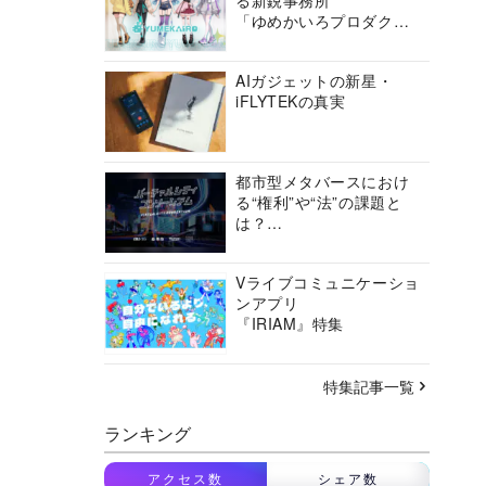
る新鋭事務所
「ゆめかいろプロダクシ
ョン」の挑戦に迫る
AIガジェットの新星・
iFLYTEKの真実
都市型メタバースにおけ
る“権利”や“法”の課題と
は？
バーチャルシティコンソ
ーシアムの挑戦に迫る
Vライブコミュニケーショ
ンアプリ
『IRIAM』特集
特集記事一覧
ランキング
アクセス数
シェア数