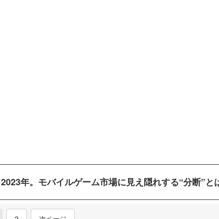
2023年。モバイルゲーム市場に見え隠れする“分断”と
current)
2
次ページ