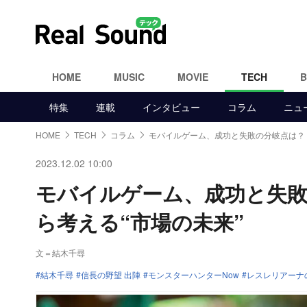
HOME
MUSIC
MOVIE
TECH
特集
連載
インタビュー
コラム
ニュ
HOME
TECH
コラム
モバイルゲーム、成功と失敗の分岐点は？
2023.12.02 10:00
モバイルゲーム、成功と失敗
ら考える“市場の未来”
文＝結木千尋
結木千尋
信長の野望 出陣
モンスターハンターNow
レスレリアーナ