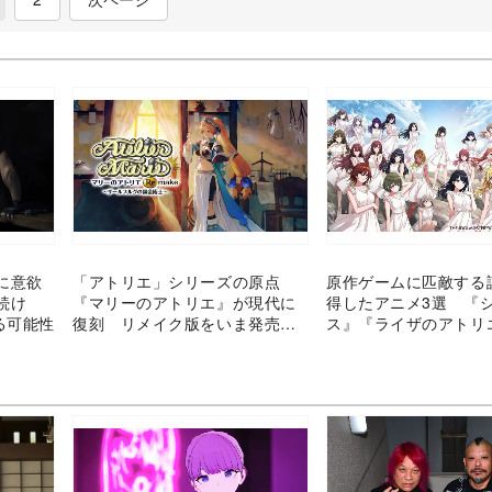
に意欲
「アトリエ」シリーズの原点
原作ゲームに匹敵する
続け
『マリーのアトリエ』が現代に
得したアニメ3選 『
る可能性
復刻 リメイク版をいま発売す
ス』『ライザのアトリ
ることの意義とは
ニメ化発表を機に考え