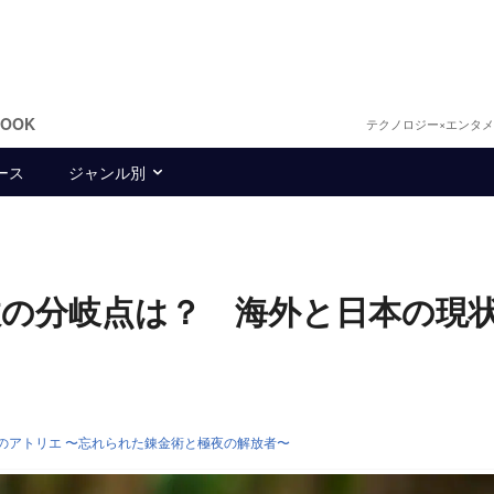
BOOK
テクノロジー×エンタ
ース
ジャンル別
の分岐点は？ 海外と日本の現
のアトリエ 〜忘れられた錬金術と極夜の解放者〜