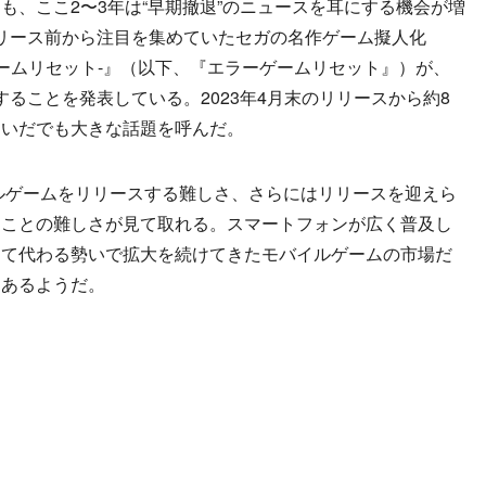
、ここ2〜3年は“早期撤退”のニュースを耳にする機会が増
、リリース前から注目を集めていたセガの名作ゲーム擬人化
-エラーゲームリセット-』（以下、『エラーゲームリセット』）が、
ズすることを発表している。2023年4月末のリリースから約8
あいだでも大きな話題を呼んだ。
バイルゲームをリリースする難しさ、さらにはリリースを迎えら
くことの難しさが見て取れる。スマートフォンが広く普及し
って代わる勢いで拡大を続けてきたモバイルゲームの市場だ
つあるようだ。