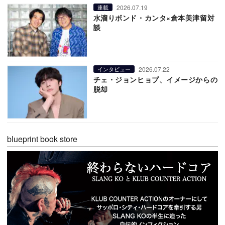
2026.07.19
連載
水溜りボンド・カンタ×倉本美津留対
談
2026.07.22
インタビュー
チェ・ジョンヒョプ、イメージからの
脱却
blueprint book store