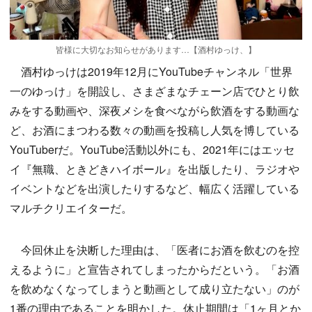
皆様に大切なお知らせがあります…【酒村ゆっけ、】
酒村ゆっけは2019年12月にYouTubeチャンネル「世界
一のゆっけ」を開設し、さまざまなチェーン店でひとり飲
みをする動画や、深夜メシを食べながら飲酒をする動画な
ど、お酒にまつわる数々の動画を投稿し人気を博している
YouTuberだ。YouTube活動以外にも、2021年にはエッセ
イ『無職、ときどきハイボール』を出版したり、ラジオや
イベントなどを出演したりするなど、幅広く活躍している
マルチクリエイターだ。
今回休止を決断した理由は、「医者にお酒を飲むのを控
えるように」と宣告されてしまったからだという。「お酒
を飲めなくなってしまうと動画として成り立たない」のが
1番の理由であることを明かした。休止期間は「1ヶ月とか