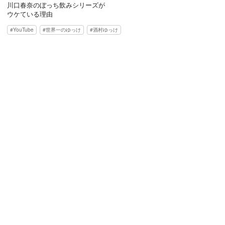
川口春奈のぼっち飲みシリーズが
ウケている理由
YouTube
世界一のゆっけ
酒村ゆっけ