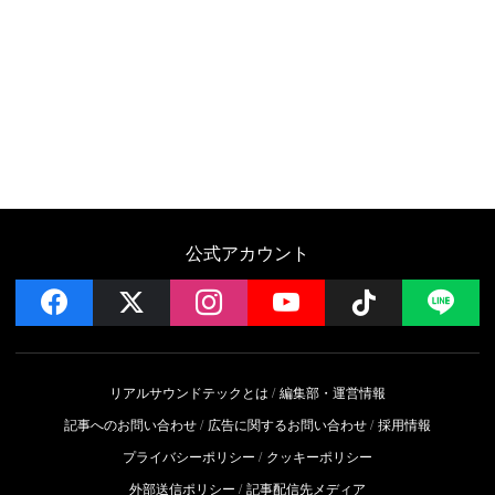
公式アカウント
facebook
x
instagram
YouTube
Follow on 
LI
リアルサウンドテックとは
編集部・運営情報
記事へのお問い合わせ
広告に関するお問い合わせ
採用情報
プライバシーポリシー
クッキーポリシー
外部送信ポリシー
記事配信先メディア