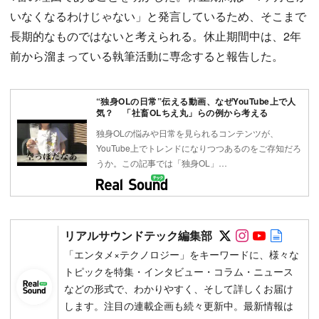
いなくなるわけじゃない」と発言しているため、そこまで
長期的なものではないと考えられる。休止期間中は、2年
前から溜まっている執筆活動に専念すると報告した。
“独身OLの日常”伝える動画、なぜYouTube上で人
気？ 「社畜OLちえ丸」らの例から考える
独身OLの悩みや日常を見られるコンテンツが、
YouTube上でトレンドになりつつあるのをご存知だろ
うか。この記事では「独身OL」…
Follow on SN
Follow on 
Follow 
Autho
リアルサウンドテック編集部
「エンタメ×テクノロジー」をキーワードに、様々な
トピックを特集・インタビュー・コラム・ニュース
などの形式で、わかりやすく、そして詳しくお届け
します。注目の連載企画も続々更新中。最新情報は