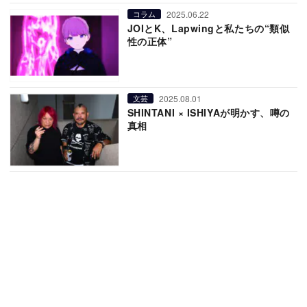
2025.06.22
コラム
JOIとK、Lapwingと私たちの“類似
性の正体”
2025.08.01
文芸
SHINTANI × ISHIYAが明かす、噂の
真相