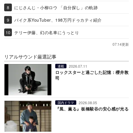
にじさんじ・小柳ロウ 「自分探し」の軌跡
バイク系YouTuber、198万円ドゥカティ紹介
テリー伊藤、幻の名車にうっとり
07:14更新
リアルサウンド厳選記事
2026.07.11
連載
ロックスターと過ごした記憶：櫻井敦
司
2026.08.05
国内ドラマ
『風、薫る』板橋駿谷の安心感が光る