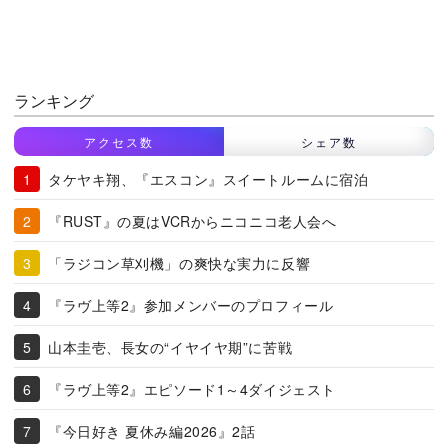
ランキング
アクセス数
シェア数
タケヤキ翔、『エスコン』スイートルームに宿泊
『RUST』の夏はVCRからニコニコ老人会へ
「ラジコン草刈機」の爽快な実力に反響
『ラヴ上等2』参加メンバーのプロフィール
山本圭壱、長女の“イヤイヤ期”に苦戦
『ラヴ上等2』エピソード1～4ダイジェスト
『今日好き 夏休み編2026』2話