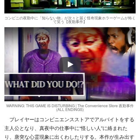
コンビニの夜勤中に「知らない物」が次々と届く怪奇現象ホラーゲームが怖く
て笑う【夜勤事件】
Play
WARNING: THIS GAME IS DISTURBING | The Convenience Store 夜勤事件
(ALL ENDINGS)
プレイヤーはコンビニエンスストアでアルバイトをする
主人公となり、真夜中の仕事中に“怪しい人”に絡まれた
り、唐突な心霊現象に出くわしたりする。本作が生み出す