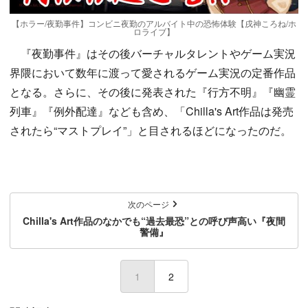
【ホラー/夜勤事件】コンビニ夜勤のアルバイト中の恐怖体験【戌神ころね/ホ
ロライブ】
『夜勤事件』はその後バーチャルタレントやゲーム実況
界隈において数年に渡って愛されるゲーム実況の定番作品
となる。さらに、その後に発表された『行方不明』『幽霊
列車』『例外配達』なども含め、「Chilla's Art作品は発売
されたら“マストプレイ”」と目されるほどになったのだ。
次のページ
Chilla's Art作品のなかでも“過去最恐”との呼び声高い『夜間
警備』
1
(current)
2