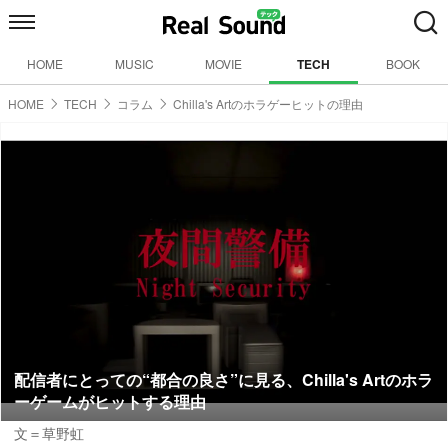
HOME
MUSIC
MOVIE
TECH
BOOK
HOME
TECH
コラム
Chilla's Artのホラゲーヒットの理由
配信者にとっての“都合の良さ”に見る、Chilla's Artのホラ
ーゲームがヒットする理由
文＝草野虹