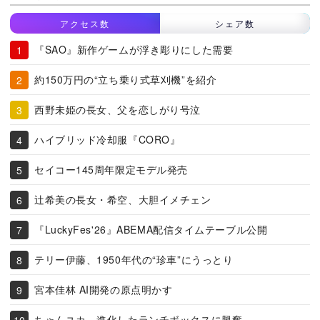
アクセス数
シェア数
『SAO』新作ゲームが浮き彫りにした需要
約150万円の“立ち乗り式草刈機”を紹介
西野未姫の長女、父を恋しがり号泣
ハイブリッド冷却服『CORO』
セイコー145周年限定モデル発売
辻希美の長女・希空、大胆イメチェン
『LuckyFes'26』ABEMA配信タイムテーブル公開
テリー伊藤、1950年代の“珍車”にうっとり
宮本佳林 AI開発の原点明かす
ちゃんユカ、進化したランチボックスに興奮