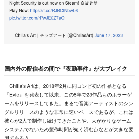
Night Security is out now on Steam! 👮🚨🥂🎊
Play Now:
https://t.co/RJBCINbwL6
pic.twitter.com/rPwJE6Z7aQ
— Chilla's Art｜チラズアート (@ChillasArt)
June 17, 2023
国内外の配信者の間で『夜勤事件』が大ブレイク
Chilla's Artは、2018年2月に同コンビ初の作品となる
『Evie』を発表して以来、この5年で23作品ものホラーゲ
ームをリリースしてきた。まるで音楽アーティストのシン
グルリリースのような非常に速いペースであるが、これは
彼らが2人で制作し続けてきたことや、大がかりなゲーム
システムでないため製作時間が短く済む点などが大きな要
因であろう。