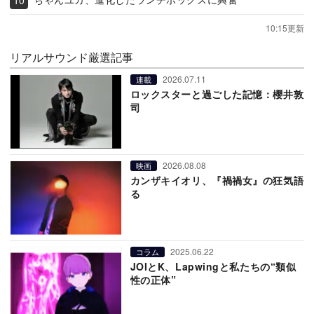
10:15更新
リアルサウンド厳選記事
2026.07.11
連載
ロックスターと過ごした記憶：櫻井敦
司
2026.08.08
映画
カンザキイオリ、『禍禍女』の狂気語
る
2025.06.22
コラム
JOIとK、Lapwingと私たちの“類似
性の正体”