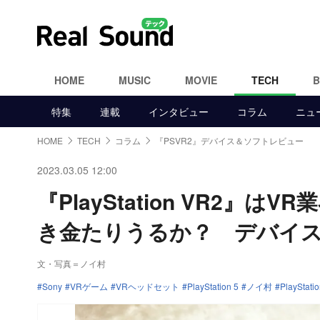
HOME
MUSIC
MOVIE
TECH
特集
連載
インタビュー
コラム
ニュ
HOME
TECH
コラム
『PSVR2』デバイス＆ソフトレビュー
2023.03.05 12:00
『PlayStation VR2』
き金たりうるか？ デバイ
文・写真＝ノイ村
Sony
VRゲーム
VRヘッドセット
PlayStation 5
ノイ村
PlayStati