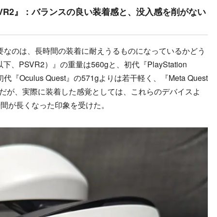
ion VR2』：バランスの良い装着感と、没入感を削がない
要なのは、長時間の装着に耐えうるものになっているかどう
（以下、PSVR2）』の重量は560gと、初代『PlayStation
Oculus Quest』の571gよりは若干軽く、『Meta Quest
付けだが、実際に装着した感覚としては、これらのデバイスよ
時間が長くなった印象を受けた。