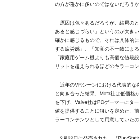
の方が遥かに多いのではないだろう
原因は色々あるだろうが、結局のと
あると感じづらい」というのが大きい
確かに感じるもので、それは具体的
する疲労感」、「知覚の不一致による
「家庭用ゲーム機よりも高価な値段
リットを超えられるほどのキラーコ
近年のVRシーンにおける代表的な存在
と向き合った結果、Meta社は低価格
を下げ、Valve社はPCゲーマーにター
値を提供することに狙いを定めた。前者が『
ラーコンテンツとして用意していた
2月22日に発売された、『PlayStati