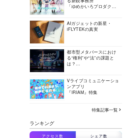
る新鋭事務所
「ゆめかいろプロダクシ
ョン」の挑戦に迫る
AIガジェットの新星・
iFLYTEKの真実
都市型メタバースにおけ
る“権利”や“法”の課題と
は？
バーチャルシティコンソ
ーシアムの挑戦に迫る
Vライブコミュニケーショ
ンアプリ
『IRIAM』特集
特集記事一覧
ランキング
アクセス数
シェア数