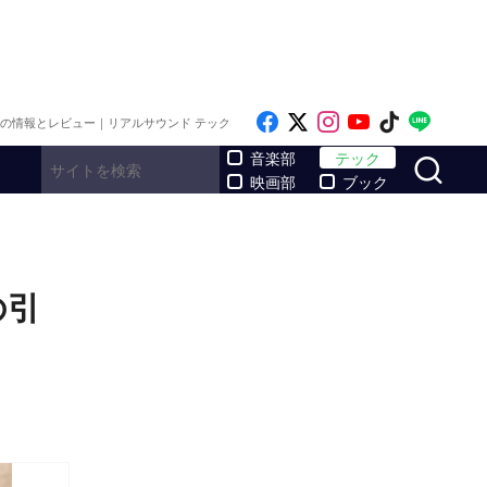
Like on Facebook
Follow on x
Follow on Inst
Follow on Y
Follow on
Follo
メの情報とレビュー｜リアルサウンド テック
サ
音楽部
テック
映画部
ブック
の引