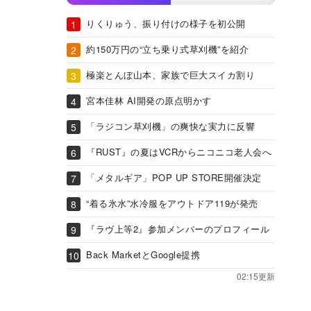
りくりゅう、振り付けの様子を初公開
約150万円の“立ち乗り式草刈機”を紹介
極楽とんぼ山本、家族で巨大スイカ割り
宮本佳林 AI開発の原点明かす
「ラジコン草刈機」の爽快な実力に反響
『RUST』の夏はVCRからニコニコ老人会へ
「メタルギア」POP UP STORE開催決定
“着る氷水”水冷服をアウトドア119が発売
『ラヴ上等2』参加メンバーのプロフィール
Back MarketとGoogle提携
02:15更新