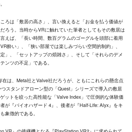
か。
ころは「敷居の高さ」、言い換えると「お金を払う価値が
だろう。当時からVRに触れていた筆者としてもその敷居は
に言えば、「長い時間、数百グラムのゴーグルを頭部に着用
VR酔い」、「狭い部屋では楽しみづらい空間的制約」、
設定」、「セットアップの煩雑さ」、そして「それらのデメ
ンテンツの不足」である。
は、Meta社とValve社だろうが、ともにこれらの懸念点
かつスタンドアローン型の「Quest」シリーズで導入の敷居
ゲットを絞った高性能な「Valve Index」で圧倒的な体験価
バイオハザード 4』、後者が『Half-Life: Alyx』をキ
のも象徴的である。
on VR』の後継機となる『PlayStation VR2』に求められて