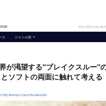
BOOK
テクノロジー×エンタ
ース
ジャンル別
はVR業界が渇望する"ブレイクスルー"
スとソフトの両面に触れて考える
on VR2
Horizon Call of the Mountain