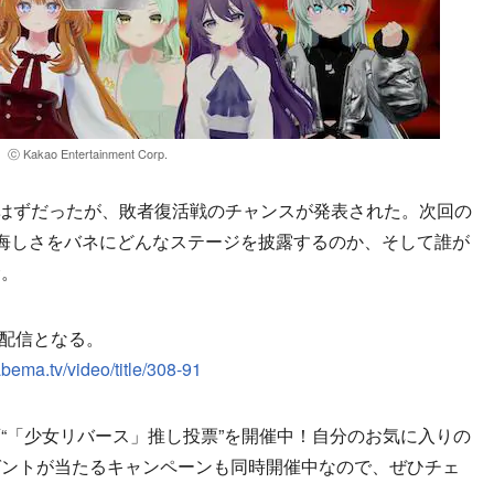
ⓒ Kakao Entertainment Corp.
はずだったが、敗者復活戦のチャンスが発表された。次回の
悔しさをバネにどんなステージを披露するのか、そして誰が
む。
～配信となる。
/abema.tv/video/title/308-91
「少女リバース」推し投票”を開催中！自分のお気に入りの
ゼントが当たるキャンペーンも同時開催中なので、ぜひチェ