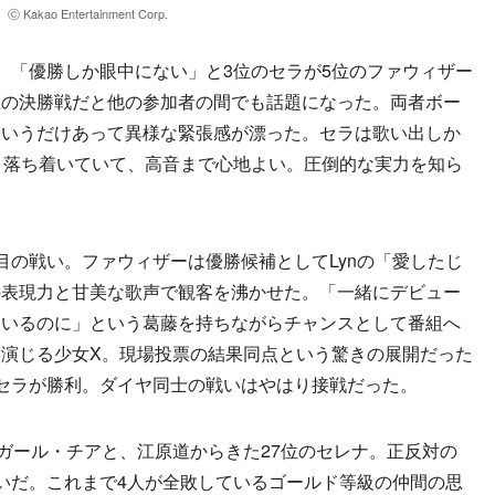
ⓒ Kakao Entertainment Corp.
「優勝しか眼中にない」と3位のセラが5位のファウィザー
上の決勝戦だと他の参加者の間でも話題になった。両者ボー
というだけあって異様な緊張感が漂った。セラは歌い出しか
。落ち着いていて、高音まで心地よい。圧倒的な実力を知ら
の戦い。ファウィザーは優勝候補としてLynの「愛したじ
の表現力と甘美な歌声で観客を沸かせた。「一緒にデビュー
ているのに」という葛藤を持ちながらチャンスとして番組へ
演じる少女X。現場投票の結果同点という驚きの展開だった
セラが勝利。ダイヤ同士の戦いはやはり接戦だった。
ガール・チアと、江原道からきた27位のセレナ。正反対の
いだ。これまで4人が全敗しているゴールド等級の仲間の思