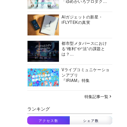
「ゆめかいろプロダクシ
ョン」の挑戦に迫る
AIガジェットの新星・
iFLYTEKの真実
都市型メタバースにおけ
る“権利”や“法”の課題と
は？
バーチャルシティコンソ
ーシアムの挑戦に迫る
Vライブコミュニケーショ
ンアプリ
『IRIAM』特集
特集記事一覧
ランキング
アクセス数
シェア数