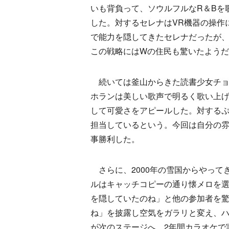
いも背負って、ソウルフルなR＆Bを
した。対するセレナはVR機器の操作
で能力を隠してきたセレナだったが
この戦略にはWの住民も驚いたよう
続いては釜山からきた読書少女チョ
ホランは美しい歌声で明るく歌い上
して可愛さをアピールした。対するぷ
担当しているという。今回は自分の
事勝利した。
さらに、2000年の雪国からやって
ルはキャッチコピーの通り懐メロを
を隠していたのね」と他の参加者を
ね」を披露し空気をガラリと変え、ハ
が次のステージへ。2年間カラオケで