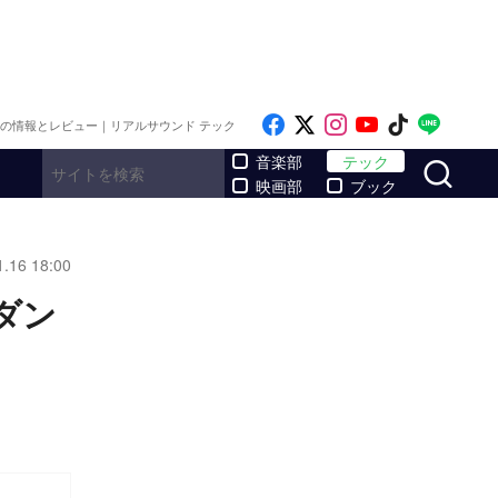
Like on Facebook
Follow on x
Follow on Inst
Follow on Y
Follow on
Follo
メの情報とレビュー｜リアルサウンド テック
サ
音楽部
テック
映画部
ブック
1.16 18:00
ダン