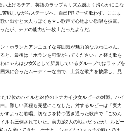
歌い上げるチア。英語のラップもリズム感よく滑らかにこな
に苦戦しながらステージへ。自己PRで一切歌わず、ここま
、歌い出すと大人っぽくも甘い歌声で心地よい歌唱を披露。
だったが、チアの能力が一枚上だったようだ。
ン・ホランとアンニュイな雰囲気が魅力的なぷわにゃん。
げると、最後は「ホランを可愛がってください」と替え歌を
わにゃんは少女Xとして所属しているグループではラップを
雰囲気に合ったムーディーな曲で、上質な歌声を披露し、見
きた17位のハイルと24位のトナカイ少女ルビーの対戦。ハイ
選曲。難しい音程も完璧にこなした。対するルビーは「実力
驚かすような歌唱。切なさを持つ透き通った歌声で「ごめん
イルも圧倒されていた。実力派2人の戦いだったが、ルビー
実力を磨いてきたニケナと、シャイなウォッチの戦いではニ