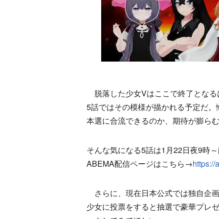
脱落した少女Vはここで終了となる
5話ではその模様が描かれる予定だ。
本選に合流できるのか、期待が膨ら
そんな気になる5話は1月22日夜9時
ABEMA配信ページはこちら→
https:/
さらに、現在日本公式では独自企画“
少女に投票をすると抽選で豪華プレ