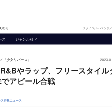
BOOK
テクノロジー×エンタ
ース
ジャンル別
タメ『少女リバース』
2023.0
ーR&Bやラップ、フリースタイル
持ち味でアピール合戦
ース特集ニュース