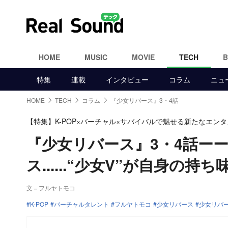
HOME
MUSIC
MOVIE
TECH
特集
連載
インタビュー
コラム
ニュ
HOME
TECH
コラム
『少女リバース』3・4話
【特集】K-POP×バーチャル×サバイバルで魅せる新たなエン
『少女リバース』3・4話ー
ス......“少女V”が自身の
文＝フルヤトモコ
K-POP
バーチャルタレント
フルヤトモコ
少女リバース
少女リバ