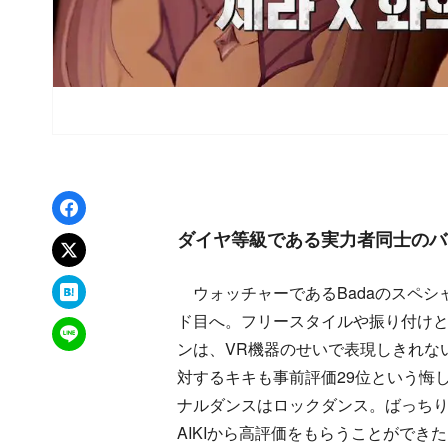
Facebookでシェア
ダイヤ等級である実力者同士のバ
xでポスト
はてなブックマーク
ウォッチャーであるBadaのスペシ
ド目へ。フリースタイルや振り付け
LINEで送る
ンは、VR機器のせいで表現しきれな
対するキキも事前評価29位という悔
ナルダンスはロックダンス。ばっち
AIKIから高評価をもらうことがで