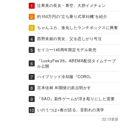
辻希美の長女・希空、大胆イメチェン
約150万円の“立ち乗り式草刈機”を紹介
ちゃんユカ、進化したランチボックスに興奮
西野未姫の長女、父を恋しがり号泣
セイコー145周年限定モデル発売
『LuckyFes'26』ABEMA配信タイムテーブ
ル公開
ハイブリッド冷却服『CORO』
宮本佳林 AI開発の原点明かす
『SAO』新作ゲームが浮き彫りにした需要
いのうつは×奏が語る、音割れの美学
22:15更新