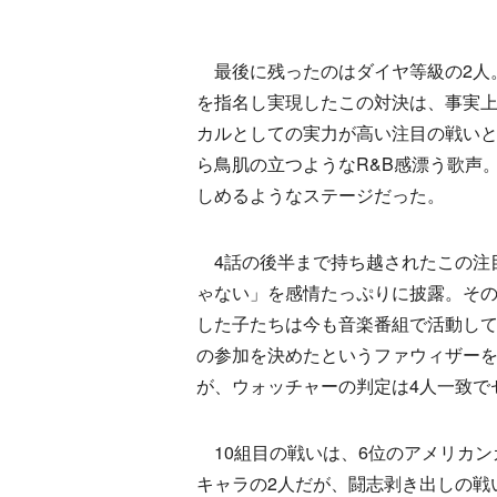
最後に残ったのはダイヤ等級の2人。
を指名し実現したこの対決は、事実
カルとしての実力が高い注目の戦い
ら鳥肌の立つようなR&B感漂う歌声
しめるようなステージだった。
4話の後半まで持ち越されたこの注目
ゃない」を感情たっぷりに披露。そ
した子たちは今も音楽番組で活動し
の参加を決めたというファウィザーを
が、ウォッチャーの判定は4人一致で
10組目の戦いは、6位のアメリカン
キャラの2人だが、闘志剥き出しの戦