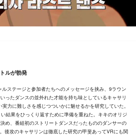
トルが勃発
ャルステージと参加者たちへのメッセージを挟み、9ラウン
といったダンスの並外れた才能を持ち味としているキャサリ
い実力に難しさを感じつついかに魅せるかを研究していた。
しい結果をひっくり返すために準備を重ねた。キキのオリジ
り決め、番組初のストリートダンスだったもののダンサーの
きた。後攻のキャサリンは徹底した研究の甲斐あってVRにも関