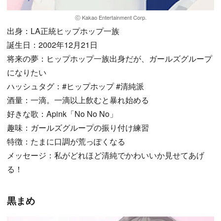
ⓒ Kakao Entertainment Corp.
出身：LA正統ヒップホップ一族
誕生日：2002年12月21日
将来の夢：ヒップホップ一族出身だが、ガールズグループ
になりたい
ハッシュタグ：#ヒップホップ #清純派
酒量：一滴。一滴以上飲むと暴れ始める
好きな歌：Apink「No No No」
趣味：ガールズグループの振り付け練習
特徴：たまに口調が荒っぽくなる
メッセージ：私がどれほど清純でかわいいか見せてあげ
る！
黒まめ