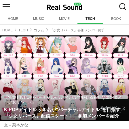
HOME
MUSIC
MOVIE
TECH
BOOK
HOME
TECH
コラム
『少女リバース』参加メンバー紹介
【特集】K-POP×バーチャル×サバイバルで魅せる新たなエンタメ
『少女リバース』
K-POPアイドルら30名が“バーチャルアイドル”を目指す
『少女リバース』配信スタート！ 参加メンバーを紹介
文＝菜本かな