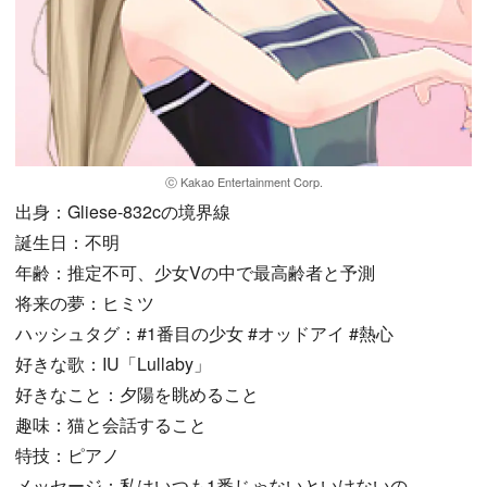
ⓒ Kakao Entertainment Corp.
出身：Gliese-832cの境界線
誕生日：不明
年齢：推定不可、少女Vの中で最高齢者と予測
将来の夢：ヒミツ
ハッシュタグ：#1番目の少女 #オッドアイ #熱心
好きな歌：IU「Lullaby」
好きなこと：夕陽を眺めること
趣味：猫と会話すること
特技：ピアノ
メッセージ：私はいつも1番じゃないといけないの