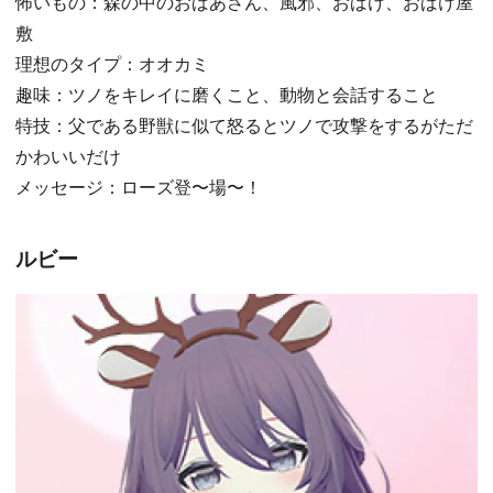
怖いもの：森の中のおばあさん、風邪、おばけ、おばけ屋
敷
理想のタイプ：オオカミ
趣味：ツノをキレイに磨くこと、動物と会話すること
特技：父である野獣に似て怒るとツノで攻撃をするがただ
かわいいだけ
メッセージ：ローズ登〜場〜！
ルビー