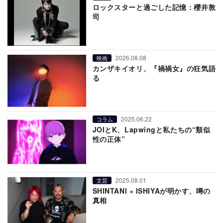
ロックスターと過ごした記憶：櫻井敦
司
2026.08.08
映画
カンザキイオリ、『禍禍女』の狂気語
る
2025.06.22
コラム
JOIとK、Lapwingと私たちの“類似
性の正体”
2025.08.01
文芸
SHINTANI × ISHIYAが明かす、噂の
真相