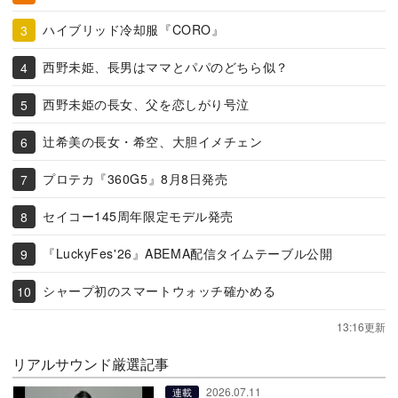
ハイブリッド冷却服『CORO』
西野未姫、長男はママとパパのどちら似？
西野未姫の長女、父を恋しがり号泣
辻希美の長女・希空、大胆イメチェン
プロテカ『360G5』8月8日発売
セイコー145周年限定モデル発売
『LuckyFes'26』ABEMA配信タイムテーブル公開
シャープ初のスマートウォッチ確かめる
13:16更新
リアルサウンド厳選記事
2026.07.11
連載