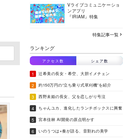
Vライブコミュニケーショ
ンアプリ
『IRIAM』特集
特集記事一覧
ランキング
アクセス数
シェア数
辻希美の長女・希空、大胆イメチェン
約150万円の“立ち乗り式草刈機”を紹介
西野未姫の長女、父を恋しがり号泣
ちゃんユカ、進化したランチボックスに興奮
宮本佳林 AI開発の原点明かす
いのうつは×奏が語る、音割れの美学