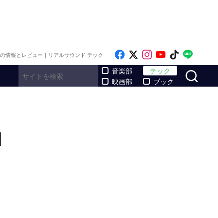
Like on Facebook
Follow on x
Follow on Inst
Follow on Y
Follow on
Follo
メの情報とレビュー｜リアルサウンド テック
サ
音楽部
テック
映画部
ブック
]