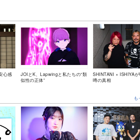
安心感
JOIとK、Lapwingと私たちの“類
SHINTANI × ISHIY
似性の正体”
噂の真相
も