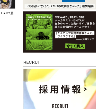
 BABY鼎
RECRUIT