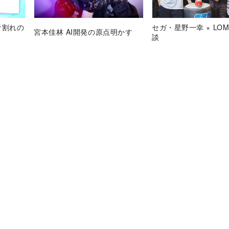
音割れの
セガ・星野一幸 × LOM
宮本佳林 AI開発の原点明かす
談