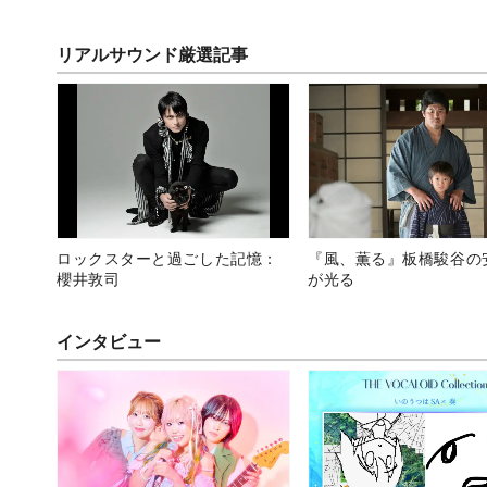
リアルサウンド厳選記事
ロックスターと過ごした記憶：
『風、薫る』板橋駿谷の
櫻井敦司
が光る
インタビュー