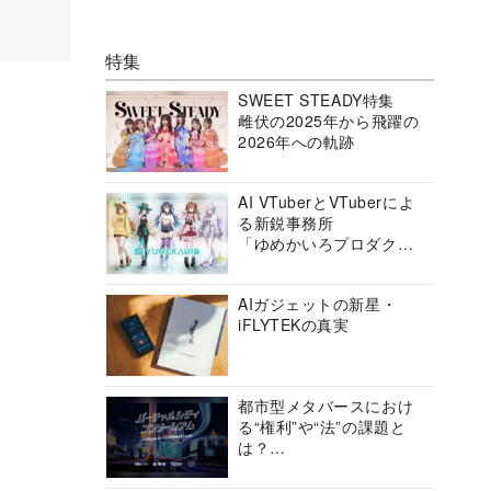
特集
SWEET STEADY特集
雌伏の2025年から飛躍の
2026年への軌跡
AI VTuberとVTuberによ
る新鋭事務所
「ゆめかいろプロダクシ
ョン」の挑戦に迫る
AIガジェットの新星・
iFLYTEKの真実
都市型メタバースにおけ
る“権利”や“法”の課題と
は？
バーチャルシティコンソ
ーシアムの挑戦に迫る