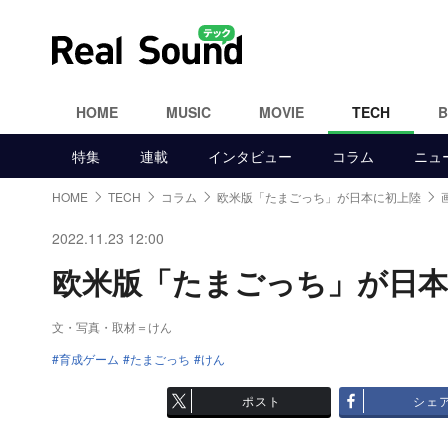
HOME
MUSIC
MOVIE
TECH
特集
連載
インタビュー
コラム
ニュ
HOME
TECH
コラム
欧米版「たまごっち」が日本に初上陸
2022.11.23 12:00
欧米版「たまごっち」が日本に
文・写真・取材＝けん
育成ゲーム
たまごっち
けん
ポスト
シェ