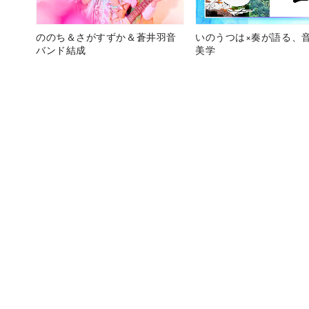
ののち＆さがすずか＆蒼井羽音
いのうつは×奏が語る、
バンド結成
美学