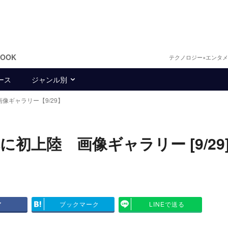
BOOK
テクノロジー×エンタ
ース
ジャンル別
画像ギャラリー【9/29】
初上陸 画像ギャラリー [9/29
ア
ブックマーク
LINEで送る