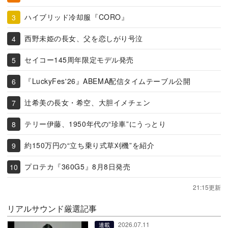
ハイブリッド冷却服『CORO』
西野未姫の長女、父を恋しがり号泣
セイコー145周年限定モデル発売
『LuckyFes'26』ABEMA配信タイムテーブル公開
辻希美の長女・希空、大胆イメチェン
テリー伊藤、1950年代の“珍車”にうっとり
約150万円の“立ち乗り式草刈機”を紹介
プロテカ『360G5』8月8日発売
21:15更新
リアルサウンド厳選記事
2026.07.11
連載