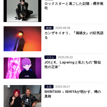
ロックスターと過ごした記憶：櫻井敦
司
2026.08.08
映画
カンザキイオリ、『禍禍女』の狂気語
る
2025.06.22
コラム
JOIとK、Lapwingと私たちの“類似
性の正体”
2025.08.01
文芸
SHINTANI × ISHIYAが明かす、噂の
真相