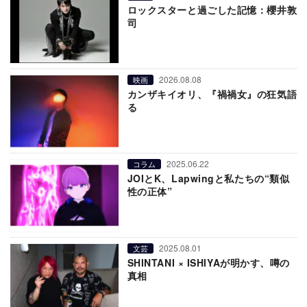
ロックスターと過ごした記憶：櫻井敦
司
2026.08.08
映画
カンザキイオリ、『禍禍女』の狂気語
る
2025.06.22
コラム
JOIとK、Lapwingと私たちの“類似
性の正体”
2025.08.01
文芸
SHINTANI × ISHIYAが明かす、噂の
真相