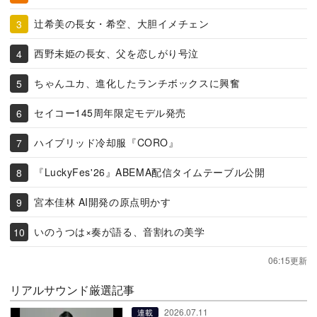
辻希美の長女・希空、大胆イメチェン
西野未姫の長女、父を恋しがり号泣
ちゃんユカ、進化したランチボックスに興奮
セイコー145周年限定モデル発売
ハイブリッド冷却服『CORO』
『LuckyFes'26』ABEMA配信タイムテーブル公開
宮本佳林 AI開発の原点明かす
いのうつは×奏が語る、音割れの美学
06:15更新
リアルサウンド厳選記事
2026.07.11
連載