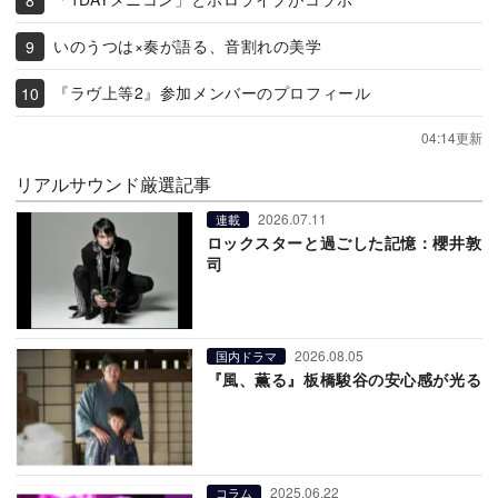
いのうつは×奏が語る、音割れの美学
『ラヴ上等2』参加メンバーのプロフィール
04:14更新
リアルサウンド厳選記事
2026.07.11
連載
ロックスターと過ごした記憶：櫻井敦
司
2026.08.05
国内ドラマ
『風、薫る』板橋駿谷の安心感が光る
2025.06.22
コラム