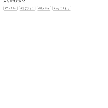
人を迎えた変化
YouTube
はぎひさこ
於ありさ
かすこんねぅ