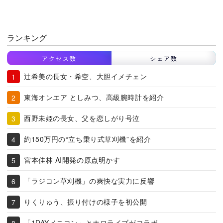
ランキング
アクセス数
シェア数
辻希美の長女・希空、大胆イメチェン
東海オンエア としみつ、高級腕時計を紹介
西野未姫の長女、父を恋しがり号泣
約150万円の“立ち乗り式草刈機”を紹介
宮本佳林 AI開発の原点明かす
「ラジコン草刈機」の爽快な実力に反響
りくりゅう、振り付けの様子を初公開
「1DAYメニコン」とホロライブがコラボ