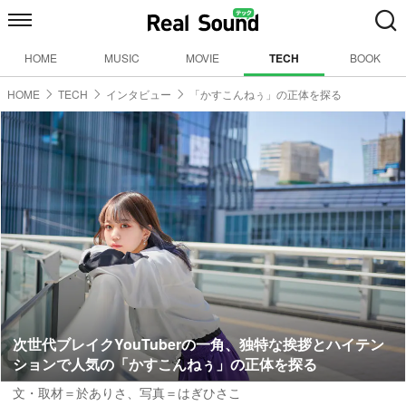
HOME
MUSIC
MOVIE
TECH
BOOK
HOME
TECH
インタビュー
「かすこんねぅ」の正体を探る
次世代ブレイクYouTuberの一角、独特な挨拶とハイテン
ションで人気の「かすこんねぅ」の正体を探る
文・取材＝於ありさ
、
写真＝はぎひさこ