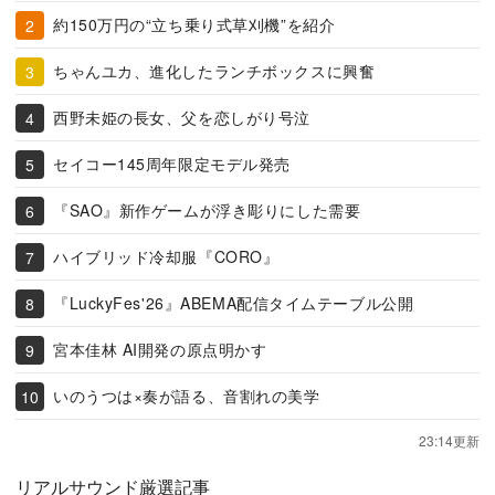
約150万円の“立ち乗り式草刈機”を紹介
ちゃんユカ、進化したランチボックスに興奮
西野未姫の長女、父を恋しがり号泣
セイコー145周年限定モデル発売
『SAO』新作ゲームが浮き彫りにした需要
ハイブリッド冷却服『CORO』
『LuckyFes'26』ABEMA配信タイムテーブル公開
宮本佳林 AI開発の原点明かす
いのうつは×奏が語る、音割れの美学
23:14更新
リアルサウンド厳選記事