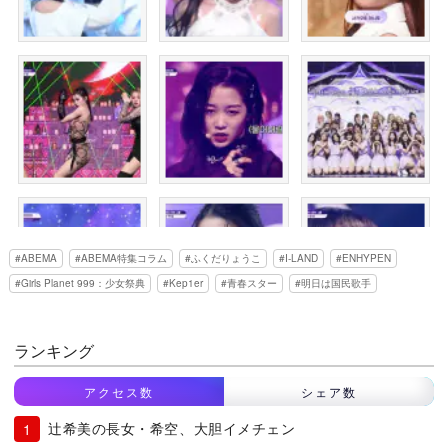
ABEMA
ABEMA特集コラム
ふくだりょうこ
I-LAND
ENHYPEN
Girls Planet 999：少女祭典
Kep1er
青春スター
明日は国民歌手
ランキング
アクセス数
シェア数
辻希美の長女・希空、大胆イメチェン