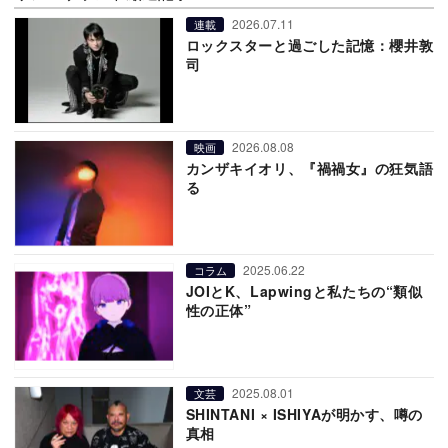
2026.07.11
連載
ロックスターと過ごした記憶：櫻井敦
司
2026.08.08
映画
カンザキイオリ、『禍禍女』の狂気語
る
2025.06.22
コラム
JOIとK、Lapwingと私たちの“類似
性の正体”
2025.08.01
文芸
SHINTANI × ISHIYAが明かす、噂の
真相