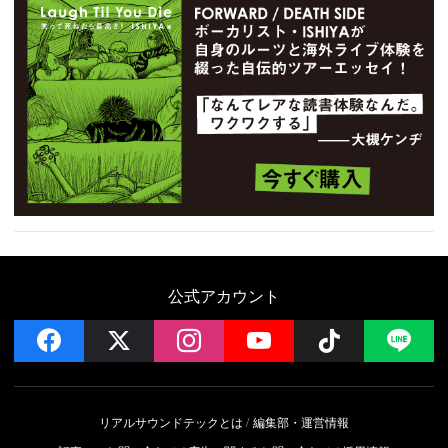
公式アカウント
facebook
x
instagram
YouTube
Follow on 
LI
リアルサウンドテックとは
編集部・運営情報