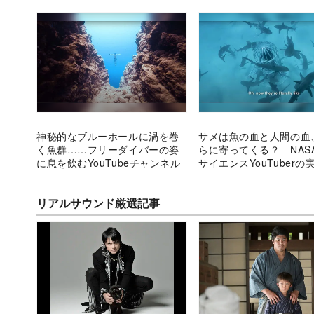
神秘的なブルーホールに渦を巻
サメは魚の血と人間の血
く魚群……フリーダイバーの姿
らに寄ってくる？ NAS
に息を飲むYouTubeチャンネル
サイエンスYouTuberの
がスゴい
リアルサウンド厳選記事