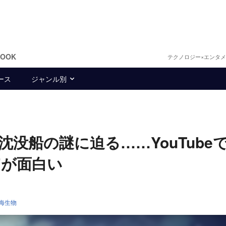
BOOK
テクノロジー×エンタ
ース
ジャンル別
没船の謎に迫る……YouTube
”が面白い
海生物