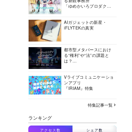
る新鋭事務所
「ゆめかいろプロダクシ
ョン」の挑戦に迫る
AIガジェットの新星・
iFLYTEKの真実
都市型メタバースにおけ
る“権利”や“法”の課題と
は？
バーチャルシティコンソ
ーシアムの挑戦に迫る
Vライブコミュニケーショ
ンアプリ
『IRIAM』特集
特集記事一覧
ランキング
アクセス数
シェア数