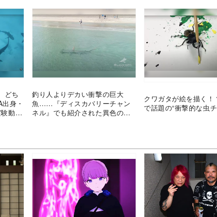
、どち
釣り人よりデカい衝撃の巨大
クワガタが絵を描く！
A出身・
魚……『ディスカバリーチャン
で話題の“衝撃的な虫チ
実験動画
ネル』でも紹介された異色の釣
りチャンネルとは？