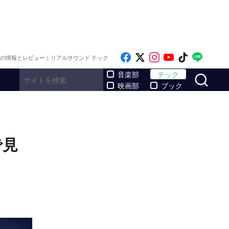
Like on Facebook
Follow on x
Follow on Inst
Follow on Y
Follow on
Follo
メの情報とレビュー｜リアルサウンド テック
サ
音楽部
テック
映画部
ブック
で見