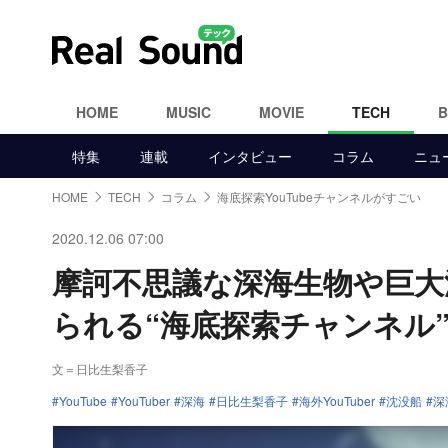
HOME
MUSIC
MOVIE
TECH
特集
連載
インタビュー
コラム
ニュ
HOME
TECH
コラム
海底探索YouTubeチャンネルがすごい
2020.12.06 07:00
摩訶不思議な深海生物や巨大沈
られる“海底探索チャンネル
文＝日比生梨香子
YouTube
YouTuber
深海
日比生梨香子
海外YouTuber
沈没船
深