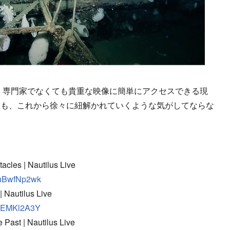
、専門家でなくても貴重な映像に簡単にアクセスできる現
態も、これから徐々に紐解かれていくような気がしてならな
acles | Nautilus Live
xuBwfNp2wk
| Nautilus Live
T_EMKl2A3Y
Past | Nautilus Live