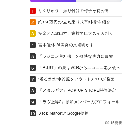
りくりゅう、振り付けの様子を初公開
約150万円の“立ち乗り式草刈機”を紹介
極楽とんぼ山本、家族で巨大スイカ割り
宮本佳林 AI開発の原点明かす
「ラジコン草刈機」の爽快な実力に反響
『RUST』の夏はVCRからニコニコ老人会へ
“着る氷水”水冷服をアウトドア119が発売
「メタルギア」POP UP STORE開催決定
『ラヴ上等2』参加メンバーのプロフィール
Back MarketとGoogle提携
00:15更新