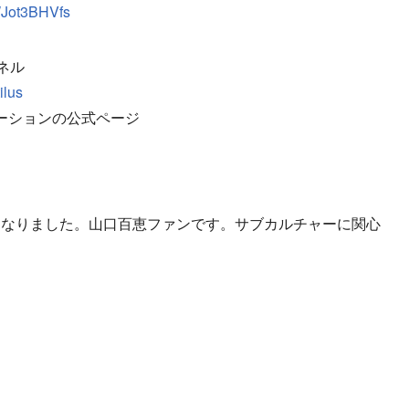
WJot3BHVfs
ンネル
ilus
レーションの公式ページ
になりました。山口百恵ファンです。サブカルチャーに関心