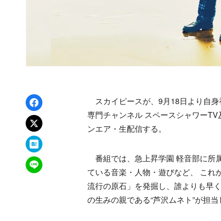
Facebookでシェア
スカイピースが、9月18日より自身
専門チャンネル スペースシャワーTV及
xでポスト
ンエア・生配信する。
はてなブックマーク
番組では、急上昇学園 軽音部に所属
LINEで送る
ている音楽・人物・遊びなど、 これ
流行の原石」を発掘し、誰よりも早
の生みの親である“芦沢ムネト”が担当