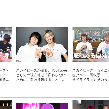
ース・
スカイピースが語る、YouTuber
スカイピース・☆イニ
トミー
としての現在地と「変わらない
なタクシー運転手に「
困るよ
ために、変わり続けること」の
番イライラ」もその後
重要性
絶賛の声