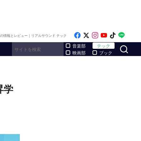
Like on Facebook
Follow on x
Follow on Inst
Follow on Y
Follow on
Follo
メの情報とレビュー｜リアルサウンド テック
サ
音楽部
テック
映画部
ブック
昇学