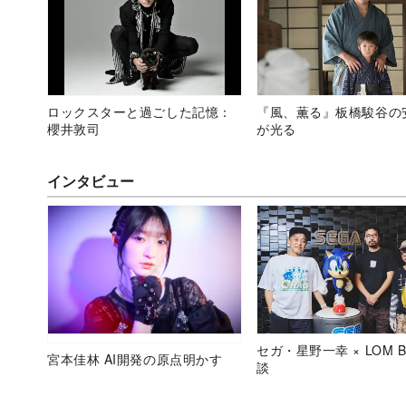
ロックスターと過ごした記憶：
『風、薫る』板橋駿谷の
櫻井敦司
が光る
インタビュー
セガ・星野一幸 × LOM B
宮本佳林 AI開発の原点明かす
談