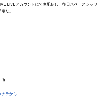
VE LIVEアカウントにて生配信し、後日スペースシャワー
予定だ。
0
 他
コチラから