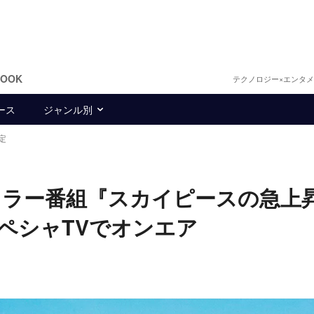
BOOK
テクノロジー×エンタ
ース
ジャンル別
定
ュラー番組『スカイピースの急上
ペシャTVでオンエア