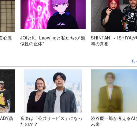
安心感
JOIとK、Lapwingと私たちの“類
SHINTANI × ISHIY
似性の正体”
噂の真相
も
ABY鼎
音楽は「公共サービス」になっ
渋谷慶一郎が考えるAI
たのか？
未来”