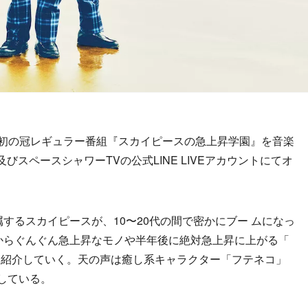
初の冠レギュラー番組『スカイピースの急上昇学園』を音楽
びスペースシャワーTVの公式LINE LIVEアカウントにてオ
するスカイピースが、10〜20代の間で密かにブー ムになっ
からぐんぐん急上昇なモノや半年後に絶対急上昇に上がる「
く紹介していく。天の声は癒し系キャラクター「フテネコ」
している。