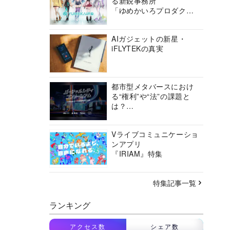
る新鋭事務所
「ゆめかいろプロダクシ
ョン」の挑戦に迫る
AIガジェットの新星・
iFLYTEKの真実
都市型メタバースにおけ
る“権利”や“法”の課題と
は？
バーチャルシティコンソ
ーシアムの挑戦に迫る
Vライブコミュニケーショ
ンアプリ
『IRIAM』特集
特集記事一覧
ランキング
アクセス数
シェア数