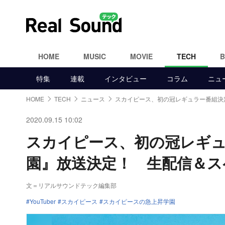
HOME
MUSIC
MOVIE
TECH
特集
連載
インタビュー
コラム
ニュ
HOME
TECH
ニュース
スカイピース、初の冠レギュラー番組決
2020.09.15 10:02
スカイピース、初の冠レギ
園』放送決定！ 生配信＆ス
文＝リアルサウンドテック編集部
YouTuber
スカイピース
スカイピースの急上昇学園