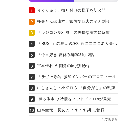
りくりゅう、振り付けの様子を初公開
極楽とんぼ山本、家族で巨大スイカ割り
「ラジコン草刈機」の爽快な実力に反響
『RUST』の夏はVCRからニコニコ老人会へ
『今日好き 夏休み編2026』2話
宮本佳林 AI開発の原点明かす
『ラヴ上等2』参加メンバーのプロフィール
にじさんじ・小柳ロウ 「自分探し」の軌跡
“着る氷水”水冷服をアウトドア119が発売
山本圭壱、長女の“イヤイヤ期”に苦戦
17:16更新