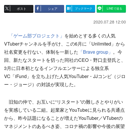
ポスト
シェア
ブックマーク
LINEで送る
2020.07.28 12:00
「ゲーム部プロジェクト」
を始めとする多くの人気
VTuberチャンネルを手がけ、この6月に「Unlimited」から
社名変更を行ない、体制を一新した
「Brave group」
。今
回、新たなスタートを切った同社のCEO・野口圭登氏と、
3月に日本初となるインフルエンサーによる独立系
VC「iFund」を立ち上げた人気YouTuber・JJコンビ（ジロ
ー・ジョージ）の対談が実現した。
旧知の仲で、お互いに“リスタート”の難しさとやりがい
を実感している二組。起業家とYouTubeに見られる共通点
から、昨今話題になることが増えたYouTuber／VTuberの
マネジメントのあるべき姿、コロナ禍の影響や今後の展望