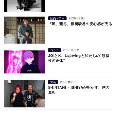
2026.08.05
国内ドラマ
『風、薫る』板橋駿谷の安心感が光る
2025.06.22
コラム
JOIとK、Lapwingと私たちの“類似
性の正体”
2025.08.01
文芸
SHINTANI × ISHIYAが明かす、噂の
真相