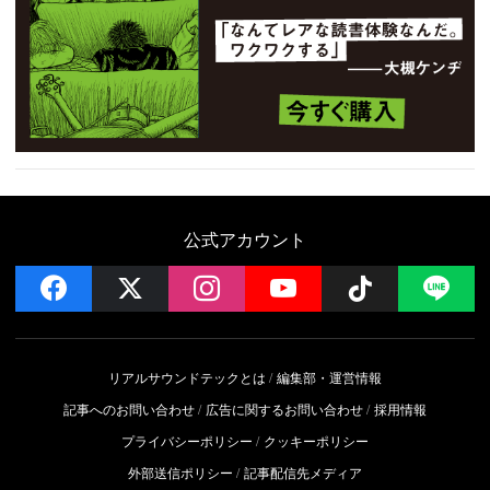
公式アカウント
facebook
x
instagram
YouTube
Follow on 
LI
リアルサウンドテックとは
編集部・運営情報
記事へのお問い合わせ
広告に関するお問い合わせ
採用情報
プライバシーポリシー
クッキーポリシー
外部送信ポリシー
記事配信先メディア