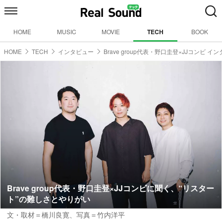
HOME
MUSIC
MOVIE
TECH
BOOK
HOME
TECH
インタビュー
Brave group代表・野口圭登×JJコンビ イ
Brave group代表・野口圭登×JJコンビに聞く、“リスター
ト”の難しさとやりがい
文・取材＝橋川良寛、写真＝竹内洋平