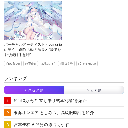
バーチャルアーティスト・somunia
に訊く、創作活動の源泉と“音楽を
やり続ける意味”
YouTuber
VTuber
JJコンビ
野口圭登
Brave group
ランキング
アクセス数
シェア数
約150万円の“立ち乗り式草刈機”を紹介
東海オンエア としみつ、高級腕時計を紹介
宮本佳林 AI開発の原点明かす