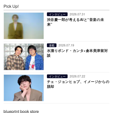
Pick Up!
2026.07.31
インタビュー
渋谷慶一郎が考えるAIと“音楽の未
来”
2026.07.19
連載
水溜りボンド・カンタ×倉本美津留対
談
2026.07.22
インタビュー
チェ・ジョンヒョプ、イメージからの
脱却
blueprint book store