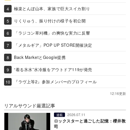
極楽とんぼ山本、家族で巨大スイカ割り
りくりゅう、振り付けの様子を初公開
「ラジコン草刈機」の爽快な実力に反響
「メタルギア」POP UP STORE開催決定
Back MarketとGoogle提携
“着る氷水”水冷服をアウトドア119が発売
『ラヴ上等2』参加メンバーのプロフィール
12:16更新
リアルサウンド厳選記事
2026.07.11
連載
ロックスターと過ごした記憶：櫻井敦
司