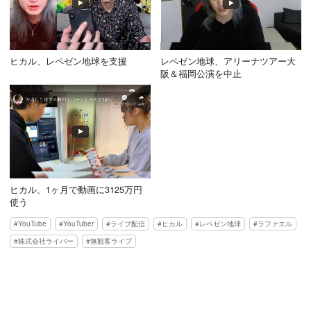
ヒカル、レペゼン地球を支援
レペゼン地球、アリーナツアー大
阪＆福岡公演を中止
ヒカル、1ヶ月で動画に3125万円
使う
YouTube
YouTuber
ライブ配信
ヒカル
レペゼン地球
ラファエル
株式会社ライバー
無観客ライブ