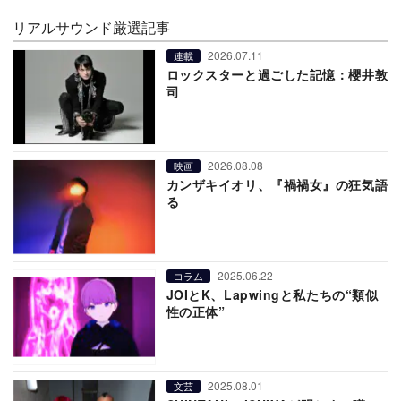
リアルサウンド厳選記事
2026.07.11
連載
ロックスターと過ごした記憶：櫻井敦
司
2026.08.08
映画
カンザキイオリ、『禍禍女』の狂気語
る
2025.06.22
コラム
JOIとK、Lapwingと私たちの“類似
性の正体”
2025.08.01
文芸