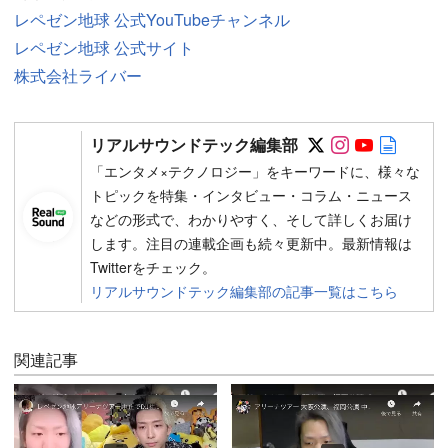
レペゼン地球 公式YouTubeチャンネル
レペゼン地球 公式サイト
株式会社ライバー
Follow on SN
Follow on 
Follow 
Autho
リアルサウンドテック編集部
「エンタメ×テクノロジー」をキーワードに、様々な
トピックを特集・インタビュー・コラム・ニュース
などの形式で、わかりやすく、そして詳しくお届け
します。注目の連載企画も続々更新中。最新情報は
Twitterをチェック。
リアルサウンドテック編集部の記事一覧はこちら
関連記事