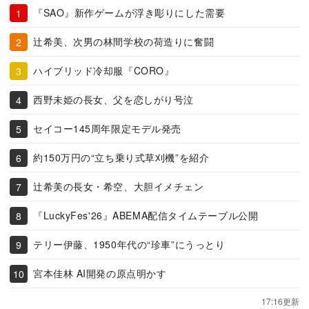
『SAO』新作ゲームが浮き彫りにした需要
辻希美、次男の林間学校の荷造りに奮闘
ハイブリッド冷却服『CORO』
西野未姫の長女、父を恋しがり号泣
セイコー145周年限定モデル発売
約150万円の“立ち乗り式草刈機”を紹介
辻希美の長女・希空、大胆イメチェン
『LuckyFes'26』ABEMA配信タイムテーブル公開
テリー伊藤、1950年代の“珍車”にうっとり
宮本佳林 AI開発の原点明かす
17:16更新