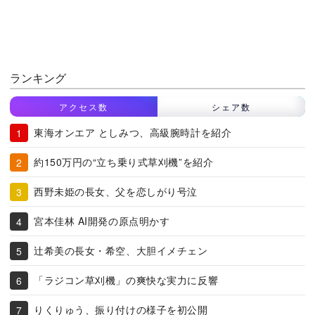
ランキング
アクセス数
シェア数
東海オンエア としみつ、高級腕時計を紹介
約150万円の“立ち乗り式草刈機”を紹介
西野未姫の長女、父を恋しがり号泣
宮本佳林 AI開発の原点明かす
辻希美の長女・希空、大胆イメチェン
「ラジコン草刈機」の爽快な実力に反響
りくりゅう、振り付けの様子を初公開