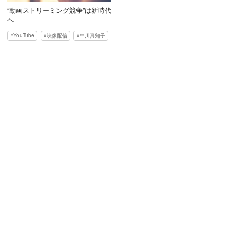
“動画ストリーミング競争”は新時代
へ
YouTube
映像配信
中川真知子