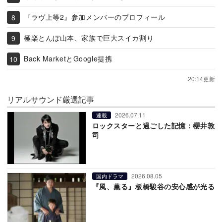
『ラヴ上等2』参加メンバーのプロフィール
極楽とんぼ山本、家族で巨大スイカ割り
Back MarketとGoogle提携
20:14更新
リアルサウンド厳選記事
2026.07.11
連載
ロックスターと過ごした記憶：櫻井敦
司
2026.08.05
国内ドラマ
『風、薫る』板橋駿谷の安心感が光る