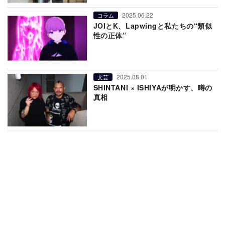
2025.06.22
コラム
JOIとK、Lapwingと私たちの“類似
性の正体”
2025.08.01
文芸
SHINTANI × ISHIYAが明かす、噂の
真相