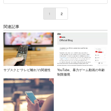
1
(current)
2
関連記事
サブスクと“テレビ離れ”の関連性
YouTube、暴力ゲーム動画の年齢
制限撤廃