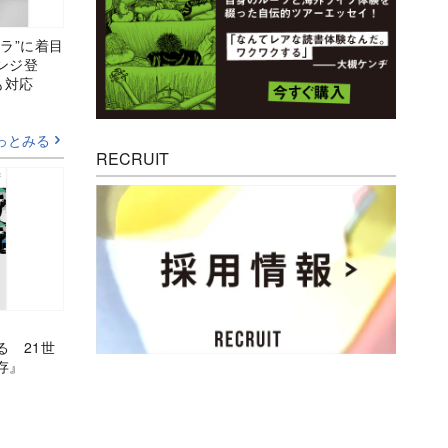
ラ”に着目
ンジ登
も対応
っとみる
RECRUIT
る 21世
存』