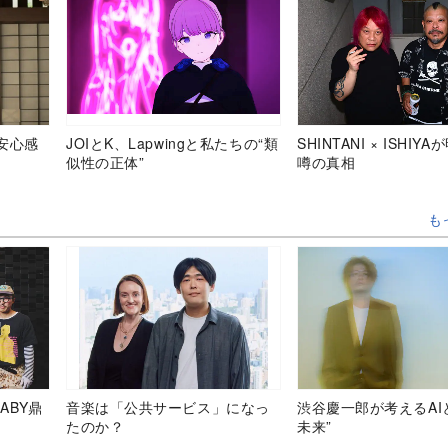
安心感
JOIとK、Lapwingと私たちの“類
SHINTANI × ISHIY
似性の正体”
噂の真相
も
ABY鼎
音楽は「公共サービス」になっ
渋谷慶一郎が考えるAI
たのか？
未来”