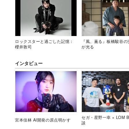
ロックスターと過ごした記憶：
『風、薫る』板橋駿谷の
櫻井敦司
が光る
インタビュー
セガ・星野一幸 × LOM B
宮本佳林 AI開発の原点明かす
談