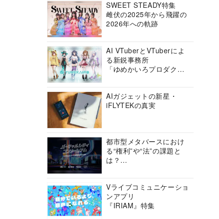
SWEET STEADY特集
雌伏の2025年から飛躍の
2026年への軌跡
AI VTuberとVTuberによ
る新鋭事務所
「ゆめかいろプロダクシ
ョン」の挑戦に迫る
AIガジェットの新星・
iFLYTEKの真実
都市型メタバースにおけ
る“権利”や“法”の課題と
は？
バーチャルシティコンソ
ーシアムの挑戦に迫る
Vライブコミュニケーショ
ンアプリ
『IRIAM』特集