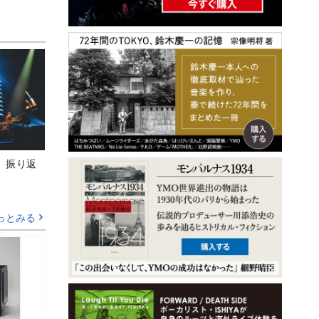
M』振り返
っとみる