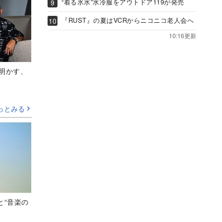
“着る氷水”水冷服をアウトドア119が発売
『RUST』の夏はVCRからニコニコ老人会へ
10:16更新
Aが明かす、
っとみる
と“音楽の