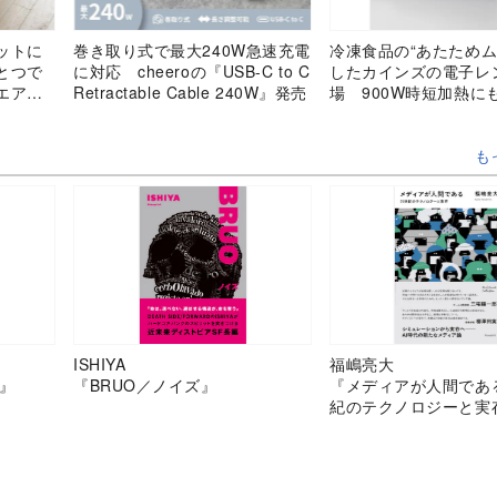
ットに
巻き取り式で最大240W急速充電
冷凍食品の“あたためム
とつで
に対応 cheeroの『USB-C to C
したカインズの電子レ
エアベ
Retractable Cable 240W』発売
場 900W時短加熱に
」がシング
も
ISHIYA
福嶋亮大
』
『BRUO／ノイズ』
『メディアが人間であ
紀のテクノロジーと実