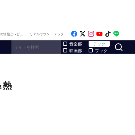
Like on Facebook
Follow on x
Follow on Inst
Follow on Y
Follow on
Follo
メの情報とレビュー｜リアルサウンド テック
サ
音楽部
テック
映画部
ブック
＆熱