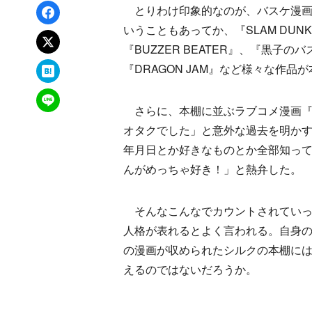
Facebookでシェア
とりわけ印象的なのが、バスケ漫画
いうこともあってか、『SLAM DU
xでポスト
『BUZZER BEATER』、『黒子のバ
はてなブックマーク
『DRAGON JAM』など様々な作品
LINEで送る
さらに、本棚に並ぶラブコメ漫画『To
オタクでした」と意外な過去を明か
年月日とか好きなものとか全部知っ
んがめっちゃ好き！」と熱弁した。
そんなこんなでカウントされていった
人格が表れるとよく言われる。自身
の漫画が収められたシルクの本棚に
えるのではないだろうか。