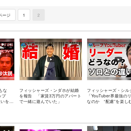
ページ
1
2
(current)
もな
フィッシャーズ・ンダホが結婚
フィッシャーズ・シル
ップ
を報告 「家賃3万円のアパート
「YouTuber界最強
遣いを考
で一緒に遊んでいた」
なのか “配慮”を楽し
注目