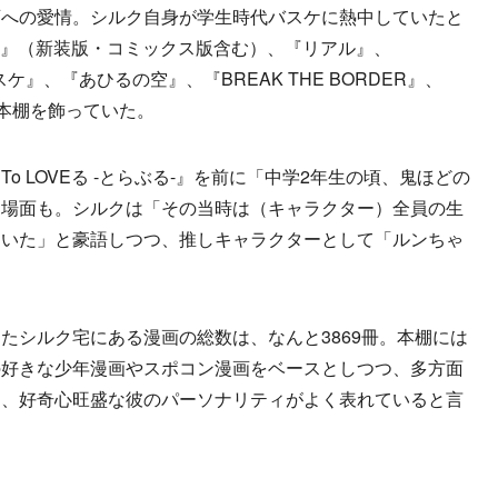
への愛情。シルク自身が学生時代バスケに熱中していたと
NK』（新装版・コミックス版含む）、『リアル』、
スケ』、『あひるの空』、『BREAK THE BORDER』、
が本棚を飾っていた。
 LOVEる -とらぶる-』を前に「中学2年生の頃、鬼ほどの
す場面も。シルクは「その当時は（キャラクター）全員の生
ていた」と豪語しつつ、推しキャラクターとして「ルンちゃ
シルク宅にある漫画の総数は、なんと3869冊。本棚には
の好きな少年漫画やスポコン漫画をベースとしつつ、多方面
は、好奇心旺盛な彼のパーソナリティがよく表れていると言