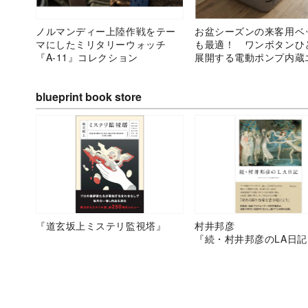
ノルマンディー上陸作戦をテー
お盆シーズンの来客用ベ
マにしたミリタリーウォッチ
も最適！ ワンボタンひ
『A-11』コレクション
展開する電動ポンプ内蔵
ッド「WAQ AIR BED
ル・ダブルで展開
blueprint book store
『道玄坂上ミステリ監視塔』
村井邦彦
『続・村井邦彦のLA日記