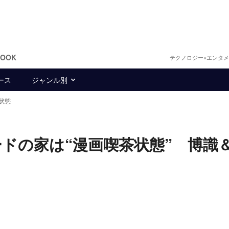
BOOK
テクノロジー×エンタ
ース
ジャンル別
状態
ドの家は“漫画喫茶状態” 博識
？