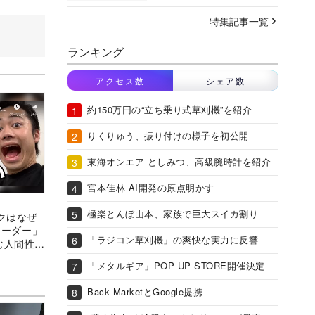
特集記事一覧
ランキング
アクセス数
シェア数
約150万円の“立ち乗り式草刈機”を紹介
りくりゅう、振り付けの様子を初公開
東海オンエア としみつ、高級腕時計を紹介
宮本佳林 AI開発の原点明かす
極楽とんぼ山本、家族で巨大スイカ割り
クはなぜ
のリーダー」
「ラジコン草刈機」の爽快な実力に反響
む人間性に
「メタルギア」POP UP STORE開催決定
Back MarketとGoogle提携