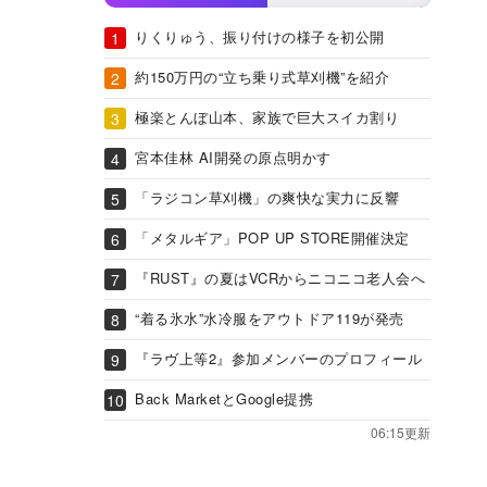
りくりゅう、振り付けの様子を初公開
約150万円の“立ち乗り式草刈機”を紹介
極楽とんぼ山本、家族で巨大スイカ割り
宮本佳林 AI開発の原点明かす
「ラジコン草刈機」の爽快な実力に反響
「メタルギア」POP UP STORE開催決定
『RUST』の夏はVCRからニコニコ老人会へ
“着る氷水”水冷服をアウトドア119が発売
『ラヴ上等2』参加メンバーのプロフィール
Back MarketとGoogle提携
06:15更新