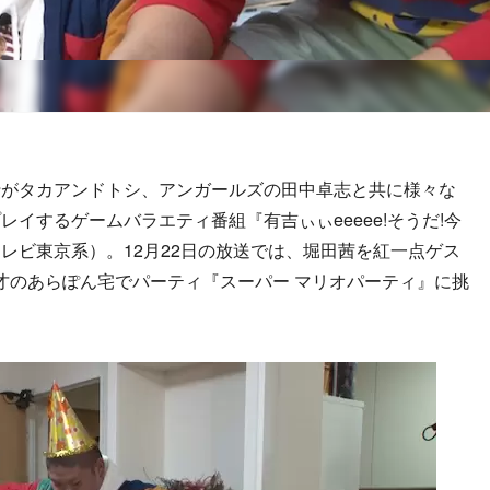
がタカアンドトシ、アンガールズの田中卓志と共に様々な
イするゲームバラエティ番組『有吉ぃぃeeeee!そうだ!今
レビ東京系）。12月22日の放送では、堀田茜を紅一点ゲス
漫才のあらぽん宅でパーティ『スーパー マリオパーティ』に挑