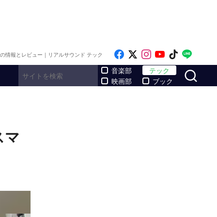
Like on Facebook
Follow on x
Follow on Inst
Follow on Y
Follow on
Follo
メの情報とレビュー｜リアルサウンド テック
サ
音楽部
テック
映画部
ブック
スマ