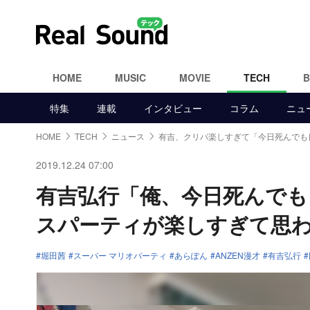
HOME
MUSIC
MOVIE
TECH
特集
連載
インタビュー
コラム
ニュ
HOME
TECH
ニュース
有吉、クリパ楽しすぎて「今日死んでも
2019.12.24 07:00
有吉弘行「俺、今日死んで
スパーティが楽しすぎて思
堀田茜
スーパー マリオパーティ
あらぽん
ANZEN漫才
有吉弘行