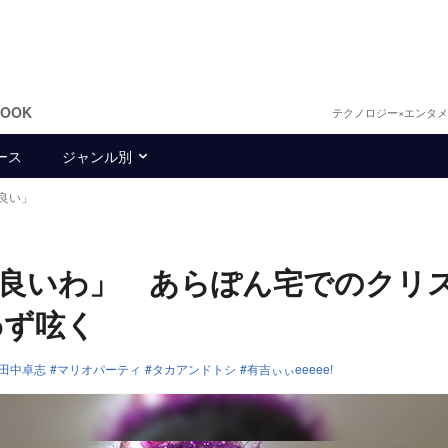
BOOK
テクノロジー×エンタ
ース
ジャンル別
良い」
も良いわ」 あらぽん宅でのクリ
わず呟く
田中卓志
マリオパーティ
タカアンドトシ
有吉ぃぃeeeee!