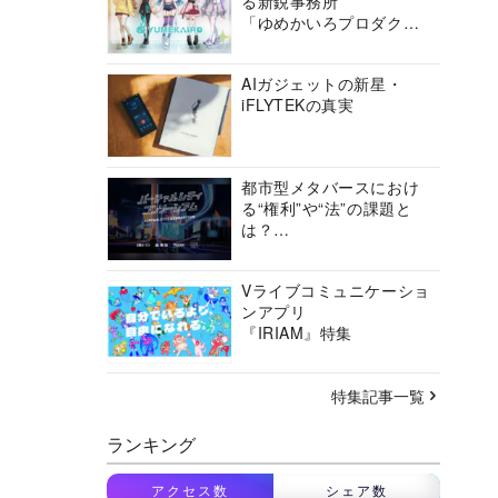
る新鋭事務所
「ゆめかいろプロダクシ
ョン」の挑戦に迫る
AIガジェットの新星・
iFLYTEKの真実
都市型メタバースにおけ
る“権利”や“法”の課題と
は？
バーチャルシティコンソ
ーシアムの挑戦に迫る
Vライブコミュニケーショ
ンアプリ
『IRIAM』特集
特集記事一覧
ランキング
アクセス数
シェア数