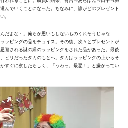
が行われることに。勝負の結果、有吉→あらぽん→田中→堀
を選んでいくことになった。ちなみに、誰がどのプレゼント
ない。
んだよな～。俺らが思いもしないものくれそうじゃな
いラッピングの品をチョイス。その後、次々とプレゼントが
も忌避される謎の緑のラッピングをされた品があった。最後
に、ビリだったタカのもとへ。タカはラッピングの上からそ
るかすぐに察したらしく、「うわっ。最悪！」と嫌がってい