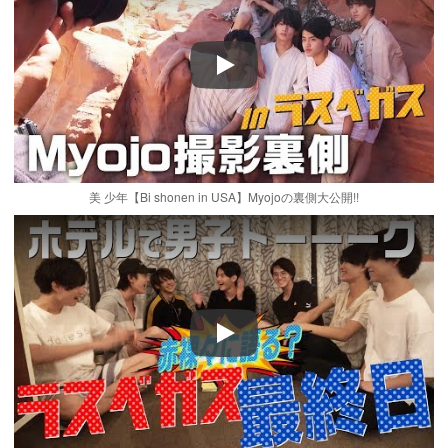
Play
美 少年【Bi shonen in USA】Myojoの裏側大公開!!
Play