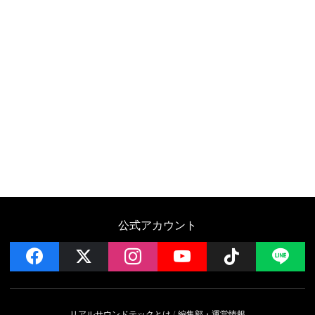
公式アカウント
facebook
x
instagram
YouTube
Follow on 
LI
リアルサウンドテックとは
編集部・運営情報