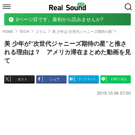
2ページ目です。最初から読みませんか?
HOME
MUSIC
MOVIE
TECH
BOOK
HOME
TECH
コラム
美 少年は“次世代ジャニーズ期待の星”？
美 少年が“次世代ジャニーズ期待の星”と推さ
れる理由は？ アメリカ滞在まとめた動画を見
て
ポスト
シェア
ブックマーク
LINEで送る
2019.10.06 07:00