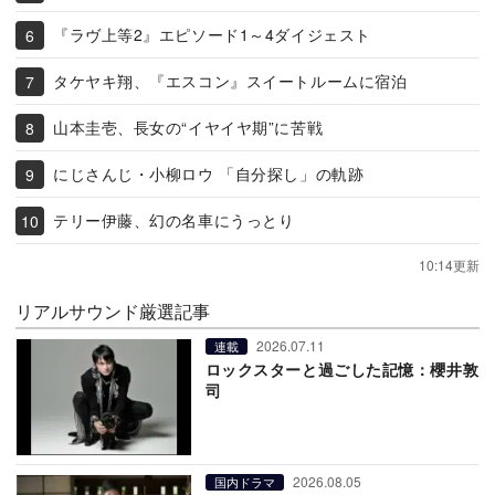
『ラヴ上等2』エピソード1～4ダイジェスト
タケヤキ翔、『エスコン』スイートルームに宿泊
山本圭壱、長女の“イヤイヤ期”に苦戦
にじさんじ・小柳ロウ 「自分探し」の軌跡
テリー伊藤、幻の名車にうっとり
10:14更新
リアルサウンド厳選記事
2026.07.11
連載
ロックスターと過ごした記憶：櫻井敦
司
2026.08.05
国内ドラマ