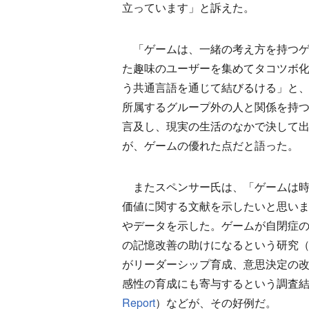
立っています」と訴えた。
「ゲームは、一緒の考え方を持つゲ
た趣味のユーザーを集めてタコツボ
う共通言語を通じて結びるける」と
所属するグループ外の人と関係を持
言及し、現実の生活のなかで決して
が、ゲームの優れた点だと語った。
またスペンサー氏は、「ゲームは時
価値に関する文献を示したいと思い
やデータを示した。ゲームが自閉症
の記憶改善の助けになるという研究
がリーダーシップ育成、意思決定の
感性の育成にも寄与するという調査
Report
）などが、その好例だ。