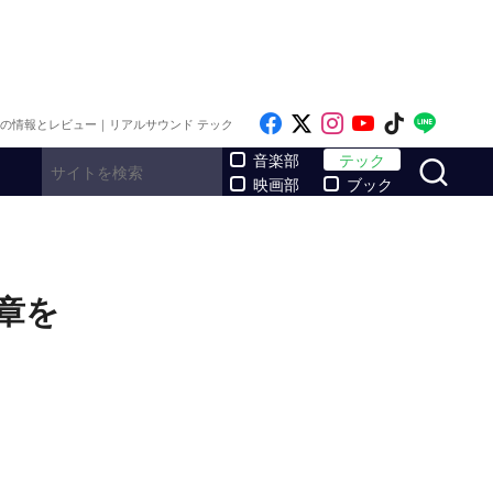
Like on Facebook
Follow on x
Follow on Inst
Follow on Y
Follow on
Follo
メの情報とレビュー｜リアルサウンド テック
サ
音楽部
テック
映画部
ブック
章を