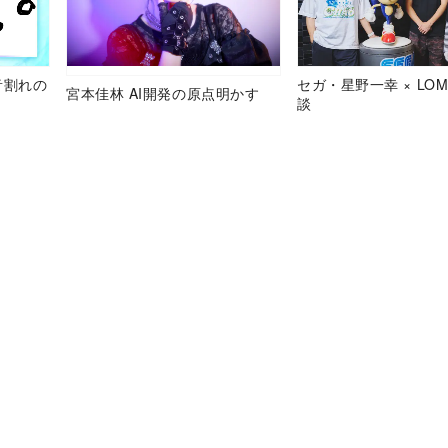
音割れの
セガ・星野一幸 × LOM
宮本佳林 AI開発の原点明かす
談