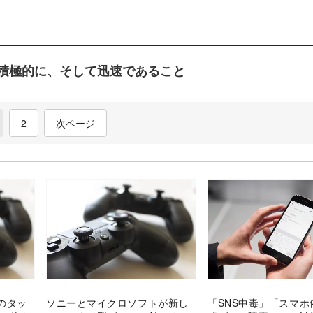
積極的に、そして迅速であること
current)
2
次ページ
のタッ
ソニーとマイクロソフトが新し
「SNS中毒」「スマホ