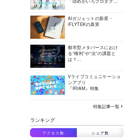
「ゆめかいろプロダクシ
ョン」の挑戦に迫る
AIガジェットの新星・
iFLYTEKの真実
都市型メタバースにおけ
る“権利”や“法”の課題と
は？
バーチャルシティコンソ
ーシアムの挑戦に迫る
Vライブコミュニケーショ
ンアプリ
『IRIAM』特集
特集記事一覧
ランキング
アクセス数
シェア数