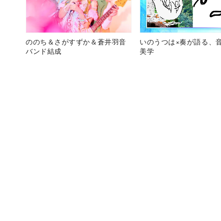
ののち＆さがすずか＆蒼井羽音
いのうつは×奏が語る、
バンド結成
美学