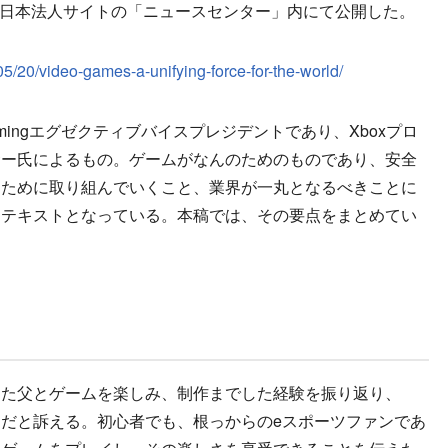
 world”の抄訳を日本法人サイトの「ニュースセンター」内にて公開した。
05/20/video-games-a-unifying-force-for-the-world/
ingエグゼクティブバイスプレジデントであり、Xboxプロ
サー氏によるもの。ゲームがなんのためのものであり、安全
るために取り組んでいくこと、業界が一丸となるべきことに
たテキストとなっている。本稿では、その要点をまとめてい
た父とゲームを楽しみ、制作までした経験を振り返り、
だと訴える。初心者でも、根っからのeスポーツファンであ