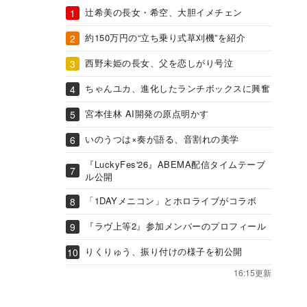
辻希美の長女・希空、大胆イメチェン
約150万円の“立ち乗り式草刈機”を紹介
西野未姫の長女、父を恋しがり号泣
ちゃんユカ、進化したランチボックスに興奮
宮本佳林 AI開発の原点明かす
いのうつは×奏が語る、音割れの美学
『LuckyFes'26』ABEMA配信タイムテーブ
ル公開
「1DAYメニコン」とホロライブがコラボ
『ラヴ上等2』参加メンバーのプロフィール
りくりゅう、振り付けの様子を初公開
16:15更新