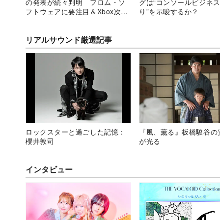
の発表が続々判明 フロム・ソ
グは“コンソールビジネ
フトウェアに要注目＆Xbox次世
り”を示唆するか？
代機も？
リアルサウンド厳選記事
ロックスターと過ごした記憶：
『風、薫る』板橋駿谷の
櫻井敦司
が光る
インタビュー