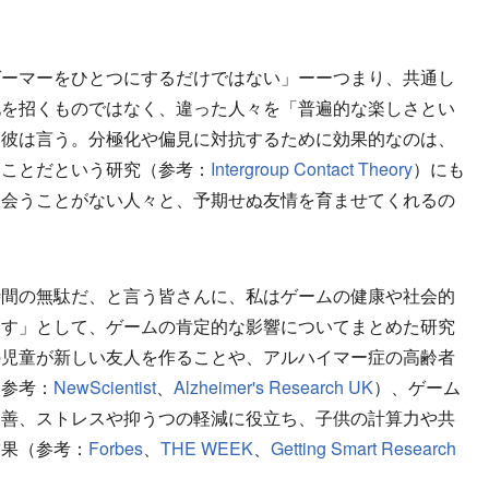
ーマーをひとつにするだけではない」ーーつまり、共通し
化を招くものではなく、違った人々を「普遍的な楽しさとい
、彼は言う。分極化や偏見に対抗するために効果的なのは、
つことだという研究（参考：
Intergroup Contact Theory
）にも
出会うことがない人々と、予期せぬ友情を育ませてくれるの
間の無駄だ、と言う皆さんに、私はゲームの健康や社会的
ます」として、ゲームの肯定的な影響についてまとめた研究
の児童が新しい友人を作ることや、アルハイマー症の高齢者
（参考：
NewScientist
、
Alzheimer's Research UK
）、ゲーム
改善、ストレスや抑うつの軽減に役立ち、子供の計算力や共
結果（参考：
Forbes
、
THE WEEK
、
Getting Smart Research