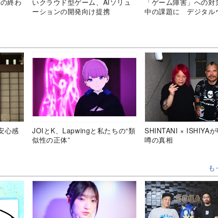
スの終わ
いクラウド型ゲーム、AIソリュ
「ゲーム障害」への対
ーションの開発向け提携
中の課題に デジタル
スの重要性と現状
安心感
JOIとK、Lapwingと私たちの“類
SHINTANI × ISHIY
似性の正体”
噂の真相
も