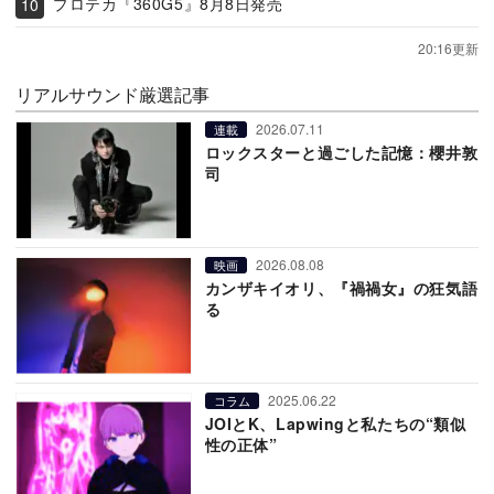
プロテカ『360G5』8月8日発売
20:16更新
リアルサウンド厳選記事
2026.07.11
連載
ロックスターと過ごした記憶：櫻井敦
司
2026.08.08
映画
カンザキイオリ、『禍禍女』の狂気語
る
2025.06.22
コラム
JOIとK、Lapwingと私たちの“類似
性の正体”