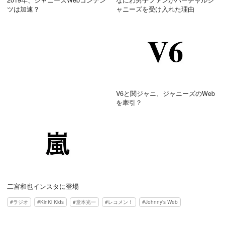
2019年、ジャニーズWebコンテン
なにわ男子ファンがバーチャルジ
ツは加速？
ャニーズを受け入れた理由
V6と関ジャニ、ジャニーズのWeb
を牽引？
二宮和也インスタに登場
ラジオ
KinKi Kids
堂本光一
レコメン！
Johnny's Web