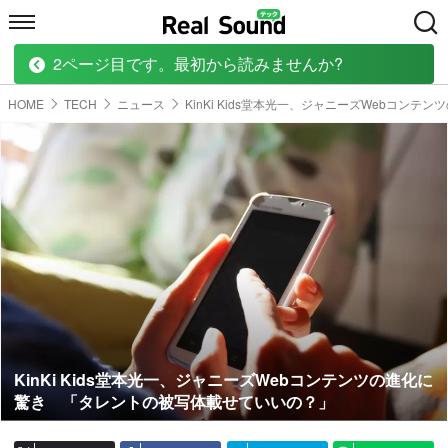
2ページ目です。最初から読みませんか?
HOME
MUSIC
MOVIE
TECH
BOOK
HOME
TECH
ニュース
KinKi Kids堂本光一、ジャニーズWebコンテ
KinKi Kids堂本光一、ジャニーズWebコンテンツの進化に
驚き 「タレントの被写体載せていいの？」