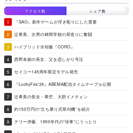
アクセス数
シェア数
『SAO』新作ゲームが浮き彫りにした需要
辻希美、次男の林間学校の荷造りに奮闘
ハイブリッド冷却服『CORO』
西野未姫の長女、父を恋しがり号泣
セイコー145周年限定モデル発売
『LuckyFes'26』ABEMA配信タイムテーブル公開
辻希美の長女・希空、大胆イメチェン
約150万円の“立ち乗り式草刈機”を紹介
テリー伊藤、1950年代の“珍車”にうっとり