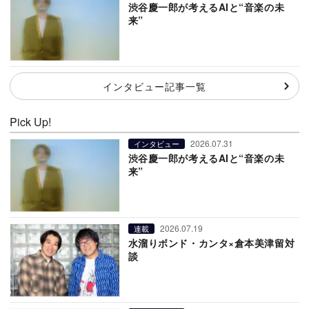
渋谷慶一郎が考えるAIと“音楽の未
来”
インタビュー記事一覧
Pick Up!
2026.07.31
インタビュー
渋谷慶一郎が考えるAIと“音楽の未
来”
2026.07.19
連載
水溜りボンド・カンタ×倉本美津留対
談