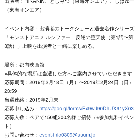
出演者：HIKAKIN、としみつ（東海オンエア）、しばゆー
（東海オンエア）
イベント内容：出演者のトークショーと過去名作シリーズ
「モンストアニメ ルシファー 反逆の堕天使（第1話〜第
8話）」上映を出演者と一緒に楽しめる。
場所：都内映画館
※具体的な場所は当選した方へご案内させていただきます
応募期間：2019年2月18日（月）〜2019年2月24日（日）
23:59
当選連絡：2019年2月末
応募申し込み：
https://goo.gl/forms/Px9wJ90DhUX91yX03
応募人数：ペアで150組300名様ご招待（※参加無料イベン
ト）
お問い合わせ：
event-info0309@uuum.jp