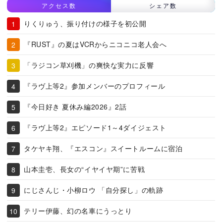
アクセス数
シェア数
りくりゅう、振り付けの様子を初公開
『RUST』の夏はVCRからニコニコ老人会へ
「ラジコン草刈機」の爽快な実力に反響
『ラヴ上等2』参加メンバーのプロフィール
『今日好き 夏休み編2026』2話
『ラヴ上等2』エピソード1～4ダイジェスト
タケヤキ翔、『エスコン』スイートルームに宿泊
山本圭壱、長女の“イヤイヤ期”に苦戦
にじさんじ・小柳ロウ 「自分探し」の軌跡
テリー伊藤、幻の名車にうっとり