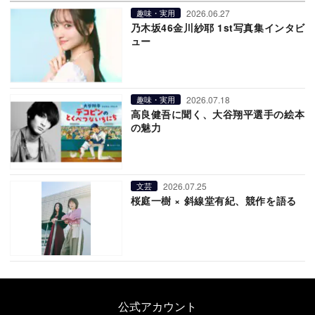
2026.06.27
趣味・実用
乃木坂46金川紗耶 1st写真集インタビ
ュー
2026.07.18
趣味・実用
高良健吾に聞く、大谷翔平選手の絵本
の魅力
2026.07.25
文芸
桜庭一樹 × 斜線堂有紀、競作を語る
公式アカウント