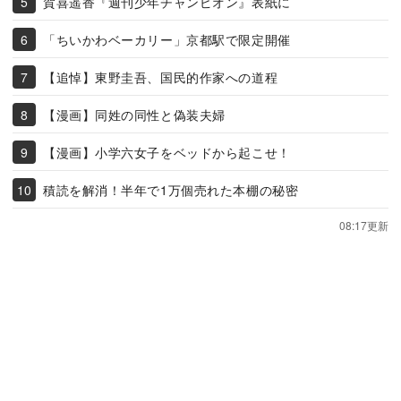
賀喜遥香『週刊少年チャンピオン』表紙に
「ちいかわベーカリー」京都駅で限定開催
【追悼】東野圭吾、国民的作家への道程
【漫画】同姓の同性と偽装夫婦
【漫画】小学六女子をベッドから起こせ！
積読を解消！半年で1万個売れた本棚の秘密
08:17更新