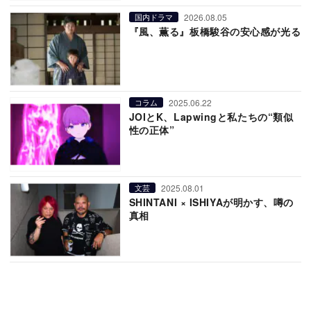
2026.08.05
国内ドラマ
『風、薫る』板橋駿谷の安心感が光る
2025.06.22
コラム
JOIとK、Lapwingと私たちの“類似
性の正体”
2025.08.01
文芸
SHINTANI × ISHIYAが明かす、噂の
真相