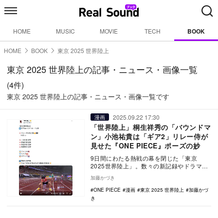
HOME
MUSIC
MOVIE
TECH
BOOK
HOME
BOOK
東京 2025 世界陸上
東京 2025 世界陸上の記事・ニュース・画像一覧
(4件)
東京 2025 世界陸上の記事・ニュース・画像一覧です
2025.09.22 17:30
漫画
「世界陸上」桐生祥秀の「バウンドマ
ン」小池祐貴は「ギア2」リレー侍が
見せた『ONE PIECE』ポーズの妙
9日間にわたる熱戦の幕を閉じた「東京
2025世界陸上」。数々の新記録やドラマが
生まれたこの大会の最終日に実施された男
加藤かづき
子4×100…
ONE PIECE
漫画
東京 2025 世界陸上
加藤かづ
き