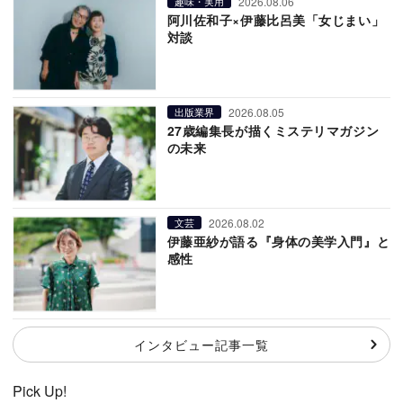
2026.08.06
趣味・実用
阿川佐和子×伊藤比呂美「女じまい」
対談
2026.08.05
出版業界
27歳編集長が描くミステリマガジン
の未来
2026.08.02
文芸
伊藤亜紗が語る『身体の美学入門』と
感性
インタビュー記事一覧
Pick Up!