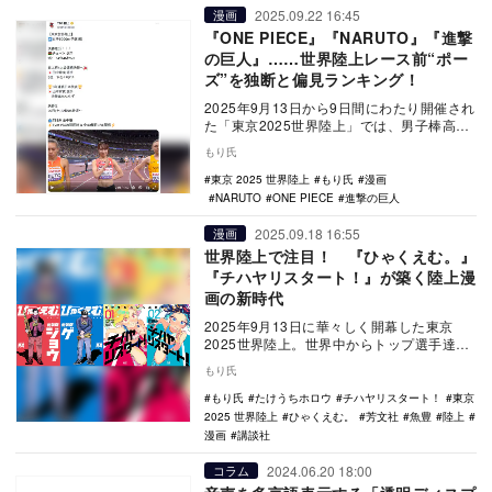
2025.09.22 16:45
漫画
『ONE PIECE』『NARUTO』『進撃
の巨人』……世界陸上レース前“ポー
ズ”を独断と偏見ランキング！
2025年9月13日から9日間にわたり開催され
た「東京2025世界陸上」では、男子棒高跳
びの世界記録誕生をはじめ、多くのドラマ
もり氏
が…
東京 2025 世界陸上
もり氏
漫画
NARUTO
ONE PIECE
進撃の巨人
2025.09.18 16:55
漫画
世界陸上で注目！ 『ひゃくえむ。』
『チハヤリスタート！』が築く陸上漫
画の新時代
2025年9月13日に華々しく開幕した東京
2025世界陸上。世界中からトップ選手達が
一堂に集結し、磨き上げた己の肉体を武器
もり氏
に躍動…
もり氏
たけうちホロウ
チハヤリスタート！
東京
2025 世界陸上
ひゃくえむ。
芳文社
魚豊
陸上
漫画
講談社
2024.06.20 18:00
コラム