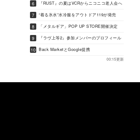
『RUST』の夏はVCRからニコニコ老人会へ
“着る氷水”水冷服をアウトドア119が発売
「メタルギア」POP UP STORE開催決定
『ラヴ上等2』参加メンバーのプロフィール
Back MarketとGoogle提携
00:15更新