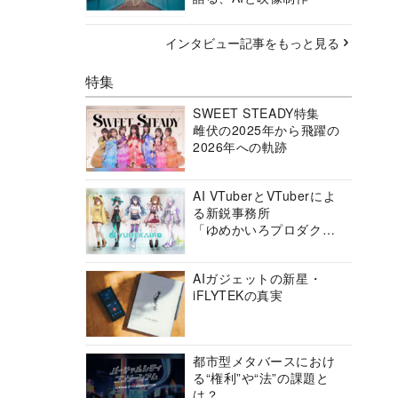
インタビュー記事をもっと見る
特集
SWEET STEADY特集
雌伏の2025年から飛躍の
2026年への軌跡
AI VTuberとVTuberによ
る新鋭事務所
「ゆめかいろプロダクシ
ョン」の挑戦に迫る
AIガジェットの新星・
iFLYTEKの真実
都市型メタバースにおけ
る“権利”や“法”の課題と
は？