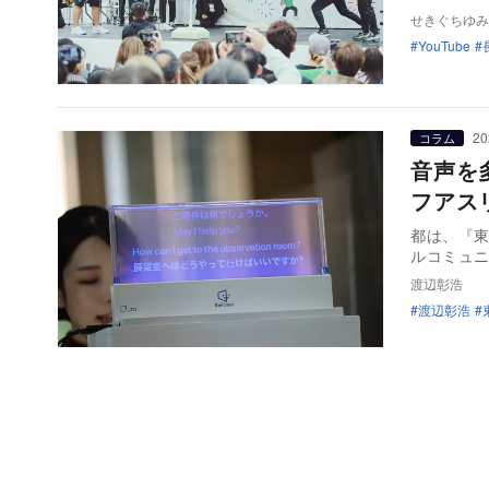
せきぐちゆみ
YouTube
20
コラム
音声を
フアス
都は、『東
ルコミュ
渡辺彰浩
渡辺彰浩