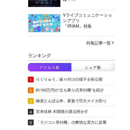
バーチャルシティコンソ
ーシアムの挑戦に迫る
Vライブコミュニケーショ
ンアプリ
『IRIAM』特集
特集記事一覧
ランキング
アクセス数
シェア数
りくりゅう、振り付けの様子を初公開
約150万円の“立ち乗り式草刈機”を紹介
極楽とんぼ山本、家族で巨大スイカ割り
宮本佳林 AI開発の原点明かす
「ラジコン草刈機」の爽快な実力に反響