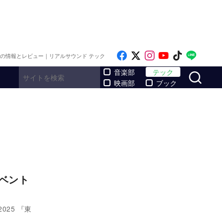
Like on Facebook
Follow on x
Follow on Inst
Follow on Y
Follow on
Follo
メの情報とレビュー｜リアルサウンド テック
サ
音楽部
テック
映画部
ブック
イベント
025 『東