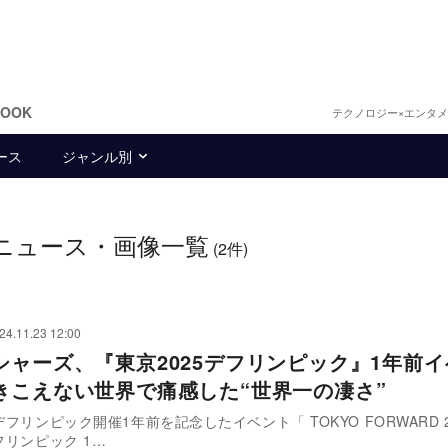
BOOK
テクノロジー×エンタ
ース
ジャンル別
ニュース・画像一覧
(2件)
24.11.23 12:00
シャーズ、『東京2025デフリンピック』1年前
きこえない世界で痛感した“世界一の凄さ”
デフリンピック開催1年前を記念したイベント「 TOKYO FORWARD 2
フリンピック 1…