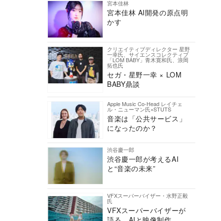
宮本佳林
宮本佳林 AI開発の原点明
かす
クリエイティブディレクター 星野
一幸氏、サイエンスコレクティブ
「LOM BABY」青木寛和氏、浪岡
拓也氏
セガ・星野一幸 × LOM
BABY鼎談
Apple Music Co-Head レイチェ
ル・ニューマン氏×STUTS
音楽は「公共サービス」
になったのか？
渋谷慶一郎
渋谷慶一郎が考えるAI
と“音楽の未来”
VFXスーパーバイザー・水野正毅
氏
VFXスーパーバイザーが
語る、AIと映像制作